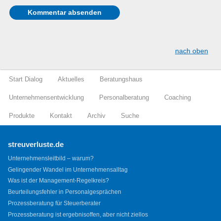
nach oben
Start Dialog
Aktuelles
Beratungshaus
Unternehmensentwicklung
Personalberatung
Coaching
Produkte
Kontakt
Archiv
Suche
streuverluste.de
Unternehmensleitbild – warum?
Gelingender Wandel im Unternehmensalltag
Was ist der Management-Regelkreis?
Beurteilungsfehler in Personalgesprächen
Prozessberatung für Steuerberater
Prozessberatung ist ergebnisoffen, aber nicht ziellos