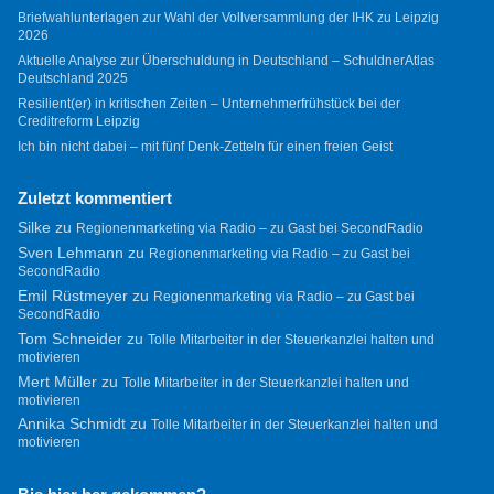
Briefwahlunterlagen zur Wahl der Vollversammlung der IHK zu Leipzig
2026
Aktuelle Analyse zur Überschuldung in Deutschland – SchuldnerAtlas
Deutschland 2025
Resilient(er) in kritischen Zeiten – Unternehmerfrühstück bei der
Creditreform Leipzig
Ich bin nicht dabei – mit fünf Denk-Zetteln für einen freien Geist
Zuletzt kommentiert
Silke
zu
Regionenmarketing via Radio – zu Gast bei SecondRadio
Sven Lehmann
zu
Regionenmarketing via Radio – zu Gast bei
SecondRadio
Emil Rüstmeyer
zu
Regionenmarketing via Radio – zu Gast bei
SecondRadio
Tom Schneider
zu
Tolle Mitarbeiter in der Steuerkanzlei halten und
motivieren
Mert Müller
zu
Tolle Mitarbeiter in der Steuerkanzlei halten und
motivieren
Annika Schmidt
zu
Tolle Mitarbeiter in der Steuerkanzlei halten und
motivieren