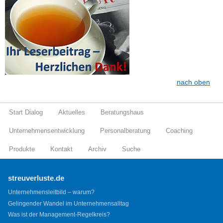
nach oben
Start Dialog
Aktuelles
Beratungshaus
Unternehmensentwicklung
Personalberatung
Coaching
Produkte
Kontakt
Archiv
Suche
streuverluste.de
Unternehmensleitbild – warum?
Gelingender Wandel im Unternehmensalltag
Was ist der Management-Regelkreis?