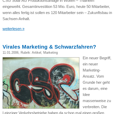
CSG
Solar AG Produktionsanlage in Wolfen – Thalheim
eingeweiht. Gesamtinvestition 53 Mio. Euro, heute 50 Mitarbeiter,
wenn alles fertig ist sollen es 120 Mitarbeiter sein – Zukunftsbau in
Sachsen-Anhalt.
weiterlesen »
Virales Marketing & Schwarzfahren?
11.01.2006
, Rubrik:
Artikel
,
Marketing
Ein neuer Begriff,
ein neuer
Marketing-
Ansatz. Vom
Grunde her geht
es darum, eine
Idee
massenweise zu
verbreiten. Die
Leipziger Verkehrsbetriebe haben da schon mal einen großen