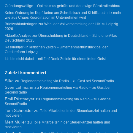
Gründungswillige – Optimismus getrübt und der ewige Bürokratieabbau
Keine Ordnung im Kopf, keine am Schreibtisch und KI hilft auch nix mehr –
wie aus Chaos Koordination im Unternehmen wird
Briefwahlunterlagen zur Wahl der Vollversammlung der IHK zu Leipzig
2026
Aktuelle Analyse zur Überschuldung in Deutschland – SchuldnerAtlas
Deutschland 2025
Resilient(er) in kritischen Zeiten – Unternehmerfrühstück bei der
Creditreform Leipzig
Ich bin nicht dabei – mit fünf Denk-Zetteln für einen freien Geist
Zuletzt kommentiert
Silke
zu
Regionenmarketing via Radio – zu Gast bei SecondRadio
Sven Lehmann
zu
Regionenmarketing via Radio – zu Gast bei
SecondRadio
Emil Rüstmeyer
zu
Regionenmarketing via Radio – zu Gast bei
SecondRadio
Tom Schneider
zu
Tolle Mitarbeiter in der Steuerkanzlei halten und
motivieren
Mert Müller
zu
Tolle Mitarbeiter in der Steuerkanzlei halten und
motivieren