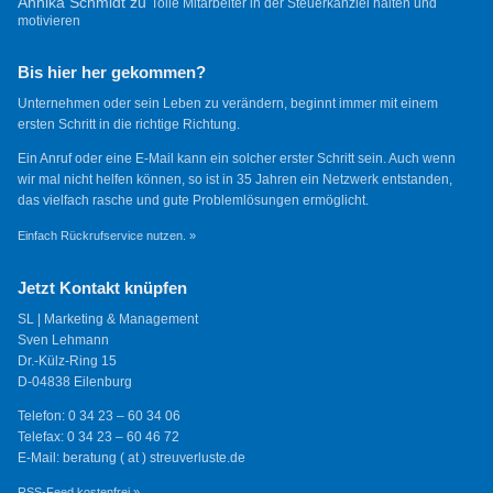
Annika Schmidt
zu
Tolle Mitarbeiter in der Steuerkanzlei halten und
motivieren
Bis hier her gekommen?
Unternehmen oder sein Leben zu verändern, beginnt immer mit einem
ersten Schritt in die richtige Richtung.
Ein Anruf oder eine E-Mail kann ein solcher erster Schritt sein. Auch wenn
wir mal nicht helfen können, so ist in 35 Jahren ein Netzwerk entstanden,
das vielfach rasche und gute Problemlösungen ermöglicht.
Einfach Rückrufservice nutzen. »
Jetzt Kontakt knüpfen
SL | Marketing & Management
Sven Lehmann
Dr.-Külz-Ring 15
D-04838 Eilenburg
Telefon: 0 34 23 – 60 34 06
Telefax: 0 34 23 – 60 46 72
E-Mail: beratung ( at ) streuverluste.de
RSS-Feed kostenfrei »