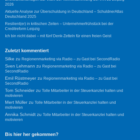
2026
Aktuelle Analyse zur Überschuldung in Deutschland – SchuldnerAtlas
Deutschland 2025
Resilient(er) in kritischen Zeiten – Unternehmerfrühstück bei der
Creditreform Leipzig
Ich bin nicht dabei – mit fünf Denk-Zetteln für einen freien Geist
Zuletzt kommentiert
Silke
zu
Regionenmarketing via Radio – zu Gast bei SecondRadio
Sven Lehmann
zu
Regionenmarketing via Radio – zu Gast bei
SecondRadio
Emil Rüstmeyer
zu
Regionenmarketing via Radio – zu Gast bei
SecondRadio
Tom Schneider
zu
Tolle Mitarbeiter in der Steuerkanzlei halten und
motivieren
Mert Müller
zu
Tolle Mitarbeiter in der Steuerkanzlei halten und
motivieren
Annika Schmidt
zu
Tolle Mitarbeiter in der Steuerkanzlei halten und
motivieren
Bis hier her gekommen?