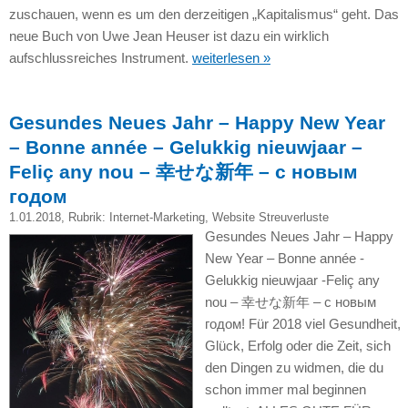
zuschauen, wenn es um den derzeitigen „Kapitalismus“ geht. Das
neue Buch von Uwe Jean Heuser ist dazu ein wirklich
aufschlussreiches Instrument.
weiterlesen »
Gesundes Neues Jahr – Happy New Year
– Bonne année – Gelukkig nieuwjaar –
Feliç any nou – 幸せな新年 – с новым
годом
1.01.2018
, Rubrik:
Internet-Marketing
,
Website Streuverluste
Gesundes Neues Jahr – Happy
New Year – Bonne année -
Gelukkig nieuwjaar -Feliç any
nou – 幸せな新年 – с новым
годом! Für 2018 viel Gesundheit,
Glück, Erfolg oder die Zeit, sich
den Dingen zu widmen, die du
schon immer mal beginnen