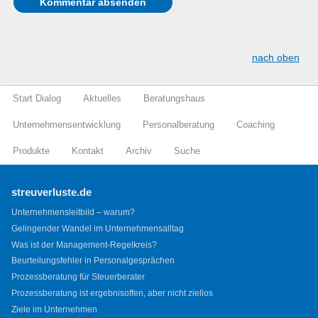
nach oben
Start Dialog
Aktuelles
Beratungshaus
Unternehmensentwicklung
Personalberatung
Coaching
Produkte
Kontakt
Archiv
Suche
streuverluste.de
Unternehmensleitbild – warum?
Gelingender Wandel im Unternehmensalltag
Was ist der Management-Regelkreis?
Beurteilungsfehler in Personalgesprächen
Prozessberatung für Steuerberater
Prozessberatung ist ergebnisoffen, aber nicht ziellos
Ziele im Unternehmen