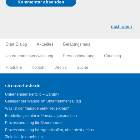
nach oben
Start Dialog
Aktuelles
Beratungshaus
Unternehmensentwicklung
Personalberatung
Coaching
Produkte
Kontakt
Archiv
Suche
streuverluste.de
Unternehmensleitbild – warum?
Gelingender Wandel im Unternehmensalltag
Was ist der Management-Regelkreis?
Beurteilungsfehler in Personalgesprächen
Prozessberatung für Steuerberater
Prozessberatung ist ergebnisoffen, aber nicht ziellos
Ziele im Unternehmen