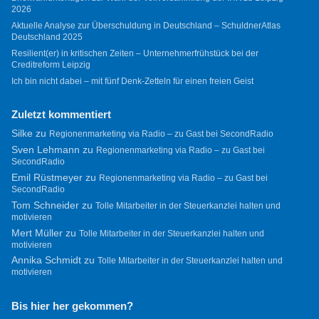
2026
Aktuelle Analyse zur Überschuldung in Deutschland – SchuldnerAtlas
Deutschland 2025
Resilient(er) in kritischen Zeiten – Unternehmerfrühstück bei der
Creditreform Leipzig
Ich bin nicht dabei – mit fünf Denk-Zetteln für einen freien Geist
Zuletzt kommentiert
Silke
zu
Regionenmarketing via Radio – zu Gast bei SecondRadio
Sven Lehmann
zu
Regionenmarketing via Radio – zu Gast bei
SecondRadio
Emil Rüstmeyer
zu
Regionenmarketing via Radio – zu Gast bei
SecondRadio
Tom Schneider
zu
Tolle Mitarbeiter in der Steuerkanzlei halten und
motivieren
Mert Müller
zu
Tolle Mitarbeiter in der Steuerkanzlei halten und
motivieren
Annika Schmidt
zu
Tolle Mitarbeiter in der Steuerkanzlei halten und
motivieren
Bis hier her gekommen?