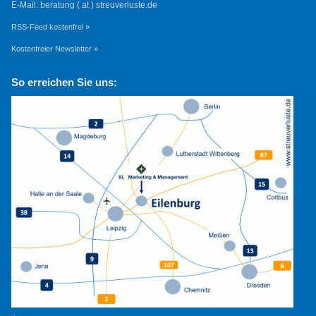
E-Mail: beratung ( at ) streuverluste.de
RSS-Feed kostenfrei »
Kostenfreier Newsletter »
So erreichen Sie uns: