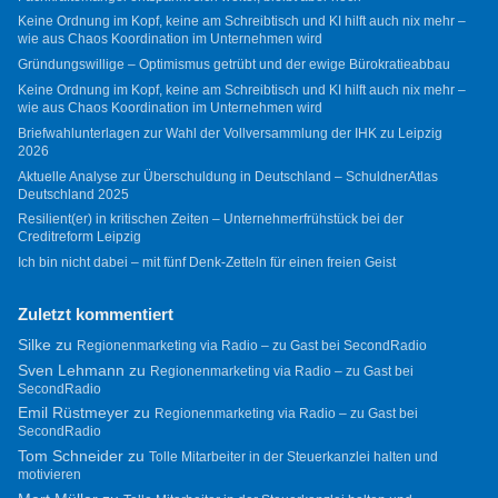
Keine Ordnung im Kopf, keine am Schreibtisch und KI hilft auch nix mehr –
wie aus Chaos Koordination im Unternehmen wird
Gründungswillige – Optimismus getrübt und der ewige Bürokratieabbau
Keine Ordnung im Kopf, keine am Schreibtisch und KI hilft auch nix mehr –
wie aus Chaos Koordination im Unternehmen wird
Briefwahlunterlagen zur Wahl der Vollversammlung der IHK zu Leipzig
2026
Aktuelle Analyse zur Überschuldung in Deutschland – SchuldnerAtlas
Deutschland 2025
Resilient(er) in kritischen Zeiten – Unternehmerfrühstück bei der
Creditreform Leipzig
Ich bin nicht dabei – mit fünf Denk-Zetteln für einen freien Geist
Zuletzt kommentiert
Silke
zu
Regionenmarketing via Radio – zu Gast bei SecondRadio
Sven Lehmann
zu
Regionenmarketing via Radio – zu Gast bei
SecondRadio
Emil Rüstmeyer
zu
Regionenmarketing via Radio – zu Gast bei
SecondRadio
Tom Schneider
zu
Tolle Mitarbeiter in der Steuerkanzlei halten und
motivieren