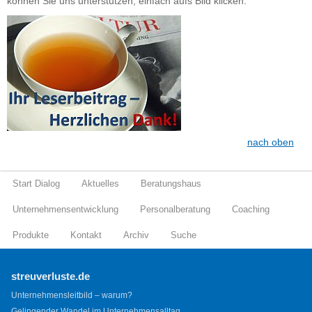
können Sie uns unterstützen, einfach aufs Bild klicken.
nach oben
Start Dialog
Aktuelles
Beratungshaus
Unternehmensentwicklung
Personalberatung
Coaching
Produkte
Kontakt
Archiv
Suche
streuverluste.de
Unternehmensleitbild – warum?
Gelingender Wandel im Unternehmensalltag