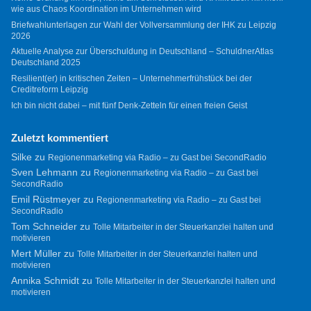
wie aus Chaos Koordination im Unternehmen wird
Briefwahlunterlagen zur Wahl der Vollversammlung der IHK zu Leipzig
2026
Aktuelle Analyse zur Überschuldung in Deutschland – SchuldnerAtlas
Deutschland 2025
Resilient(er) in kritischen Zeiten – Unternehmerfrühstück bei der
Creditreform Leipzig
Ich bin nicht dabei – mit fünf Denk-Zetteln für einen freien Geist
Zuletzt kommentiert
Silke
zu
Regionenmarketing via Radio – zu Gast bei SecondRadio
Sven Lehmann
zu
Regionenmarketing via Radio – zu Gast bei
SecondRadio
Emil Rüstmeyer
zu
Regionenmarketing via Radio – zu Gast bei
SecondRadio
Tom Schneider
zu
Tolle Mitarbeiter in der Steuerkanzlei halten und
motivieren
Mert Müller
zu
Tolle Mitarbeiter in der Steuerkanzlei halten und
motivieren
Annika Schmidt
zu
Tolle Mitarbeiter in der Steuerkanzlei halten und
motivieren