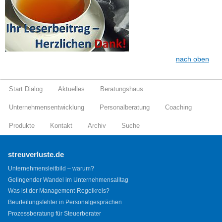
nach oben
Start Dialog
Aktuelles
Beratungshaus
Unternehmensentwicklung
Personalberatung
Coaching
Produkte
Kontakt
Archiv
Suche
streuverluste.de
Unternehmensleitbild – warum?
Gelingender Wandel im Unternehmensalltag
Was ist der Management-Regelkreis?
Beurteilungsfehler in Personalgesprächen
Prozessberatung für Steuerberater