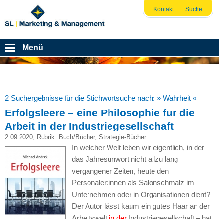
Kontakt
Suche
Menü
2 Suchergebnisse für die Stichwortsuche nach:
» Wahrheit «
Erfolgsleere – eine Philosophie für die
Arbeit in der Industriegesellschaft
2.09.2020
, Rubrik:
Buch/Bücher
,
Strategie-Bücher
In welcher Welt leben wir eigentlich, in der
das Jahresunwort nicht allzu lang
vergangener Zeiten, heute den
Personaler:innen als Salonschmalz im
Unternehmen oder in Organisationen dient?
Der Autor lässt kaum ein gutes Haar an der
Arbeitswelt
in der
Industriegesellschaft – hat