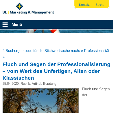
Kontakt
Suche
Menü
2 Suchergebnisse für die Stichwortsuche nach:
» Professionalität
«
Fluch und Segen der Professionalisierung
– vom Wert des Unfertigen, Alten oder
Klassischen
25.04.2020
, Rubrik:
Artikel
,
Beratung
Fluch und Segen
der