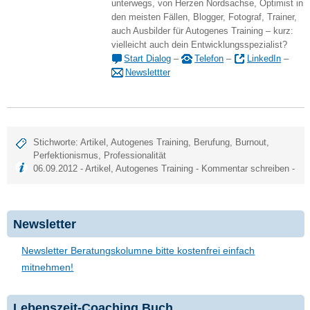
unterwegs, von Herzen Nordsachse, Optimist in
den meisten Fällen, Blogger, Fotograf, Trainer,
auch Ausbilder für Autogenes Training – kurz:
vielleicht auch dein Entwicklungsspezialist?
Start Dialog
–
Telefon
–
LinkedIn
–
Newslettter
Stichworte:
Artikel
,
Autogenes Training
,
Berufung
,
Burnout
,
Perfektionismus
,
Professionalität
06.09.2012 -
Artikel
,
Autogenes Training
-
Kommentar schreiben
-
Newsletter
Newsletter Beratungskolumne bitte kostenfrei einfach
mitnehmen!
Lebenszeit-Coaching Buch