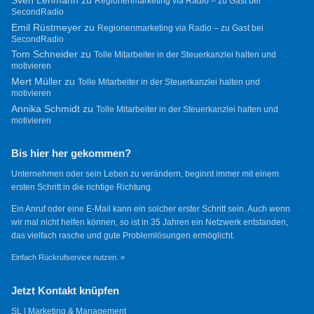
Sven Lehmann
zu
Regionenmarketing via Radio – zu Gast bei
SecondRadio
Emil Rüstmeyer
zu
Regionenmarketing via Radio – zu Gast bei
SecondRadio
Tom Schneider
zu
Tolle Mitarbeiter in der Steuerkanzlei halten und
motivieren
Mert Müller
zu
Tolle Mitarbeiter in der Steuerkanzlei halten und
motivieren
Annika Schmidt
zu
Tolle Mitarbeiter in der Steuerkanzlei halten und
motivieren
Bis hier her gekommen?
Unternehmen oder sein Leben zu verändern, beginnt immer mit einem
ersten Schritt in die richtige Richtung.
Ein Anruf oder eine E-Mail kann ein solcher erster Schritt sein. Auch wenn
wir mal nicht helfen können, so ist in 35 Jahren ein Netzwerk entstanden,
das vielfach rasche und gute Problemlösungen ermöglicht.
Einfach Rückrufservice nutzen. »
Jetzt Kontakt knüpfen
SL | Marketing & Management