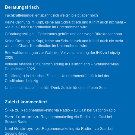
Beratungsfrisch
Fachkräftemangel entspannt sich weiter, bleibt aber hoch
Keine Ordnung im Kopf, keine am Schreibtisch und KI hilft auch nix mehr –
wie aus Chaos Koordination im Unternehmen wird
Gründungswillige – Optimismus getrübt und der ewige Bürokratieabbau
Keine Ordnung im Kopf, keine am Schreibtisch und KI hilft auch nix mehr –
wie aus Chaos Koordination im Unternehmen wird
Briefwahlunterlagen zur Wahl der Vollversammlung der IHK zu Leipzig
2026
Aktuelle Analyse zur Überschuldung in Deutschland – SchuldnerAtlas
Deutschland 2025
Resilient(er) in kritischen Zeiten – Unternehmerfrühstück bei der
Creditreform Leipzig
Ich bin nicht dabei – mit fünf Denk-Zetteln für einen freien Geist
Zuletzt kommentiert
Silke
zu
Regionenmarketing via Radio – zu Gast bei SecondRadio
Sven Lehmann
zu
Regionenmarketing via Radio – zu Gast bei
SecondRadio
Emil Rüstmeyer
zu
Regionenmarketing via Radio – zu Gast bei
SecondRadio