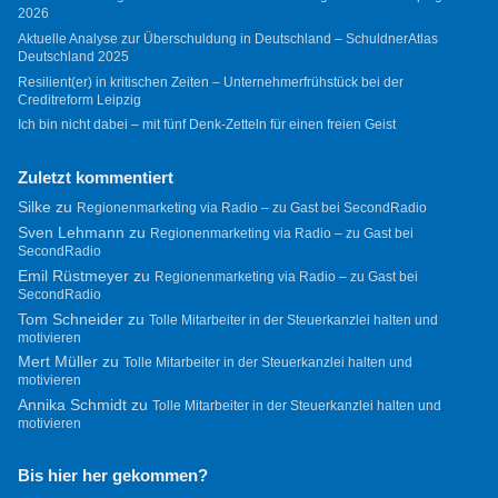
2026
Aktuelle Analyse zur Überschuldung in Deutschland – SchuldnerAtlas
Deutschland 2025
Resilient(er) in kritischen Zeiten – Unternehmerfrühstück bei der
Creditreform Leipzig
Ich bin nicht dabei – mit fünf Denk-Zetteln für einen freien Geist
Zuletzt kommentiert
Silke
zu
Regionenmarketing via Radio – zu Gast bei SecondRadio
Sven Lehmann
zu
Regionenmarketing via Radio – zu Gast bei
SecondRadio
Emil Rüstmeyer
zu
Regionenmarketing via Radio – zu Gast bei
SecondRadio
Tom Schneider
zu
Tolle Mitarbeiter in der Steuerkanzlei halten und
motivieren
Mert Müller
zu
Tolle Mitarbeiter in der Steuerkanzlei halten und
motivieren
Annika Schmidt
zu
Tolle Mitarbeiter in der Steuerkanzlei halten und
motivieren
Bis hier her gekommen?