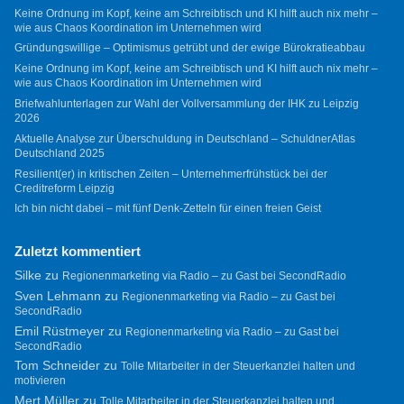
Keine Ordnung im Kopf, keine am Schreibtisch und KI hilft auch nix mehr –
wie aus Chaos Koordination im Unternehmen wird
Gründungswillige – Optimismus getrübt und der ewige Bürokratieabbau
Keine Ordnung im Kopf, keine am Schreibtisch und KI hilft auch nix mehr –
wie aus Chaos Koordination im Unternehmen wird
Briefwahlunterlagen zur Wahl der Vollversammlung der IHK zu Leipzig
2026
Aktuelle Analyse zur Überschuldung in Deutschland – SchuldnerAtlas
Deutschland 2025
Resilient(er) in kritischen Zeiten – Unternehmerfrühstück bei der
Creditreform Leipzig
Ich bin nicht dabei – mit fünf Denk-Zetteln für einen freien Geist
Zuletzt kommentiert
Silke
zu
Regionenmarketing via Radio – zu Gast bei SecondRadio
Sven Lehmann
zu
Regionenmarketing via Radio – zu Gast bei
SecondRadio
Emil Rüstmeyer
zu
Regionenmarketing via Radio – zu Gast bei
SecondRadio
Tom Schneider
zu
Tolle Mitarbeiter in der Steuerkanzlei halten und
motivieren
Mert Müller
zu
Tolle Mitarbeiter in der Steuerkanzlei halten und