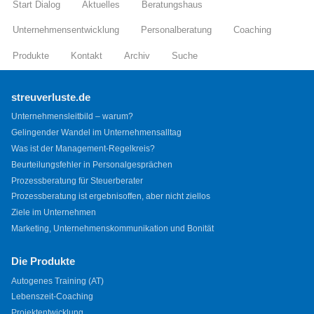
Start Dialog
Aktuelles
Beratungshaus
Unternehmensentwicklung
Personalberatung
Coaching
Produkte
Kontakt
Archiv
Suche
streuverluste.de
Unternehmensleitbild – warum?
Gelingender Wandel im Unternehmensalltag
Was ist der Management-Regelkreis?
Beurteilungsfehler in Personalgesprächen
Prozessberatung für Steuerberater
Prozessberatung ist ergebnisoffen, aber nicht ziellos
Ziele im Unternehmen
Marketing, Unternehmenskommunikation und Bonität
Die Produkte
Autogenes Training (AT)
Lebenszeit-Coaching
Projektentwicklung