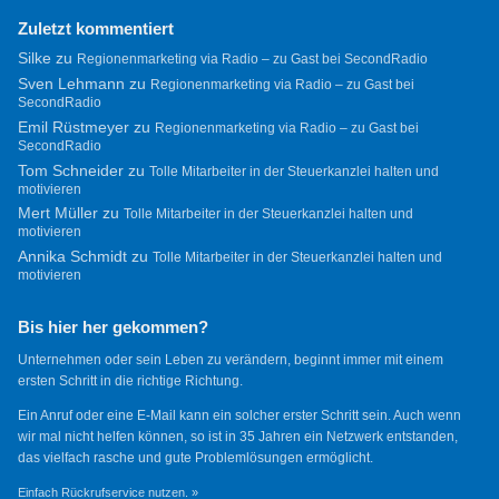
Zuletzt kommentiert
Silke
zu
Regionenmarketing via Radio – zu Gast bei SecondRadio
Sven Lehmann
zu
Regionenmarketing via Radio – zu Gast bei
SecondRadio
Emil Rüstmeyer
zu
Regionenmarketing via Radio – zu Gast bei
SecondRadio
Tom Schneider
zu
Tolle Mitarbeiter in der Steuerkanzlei halten und
motivieren
Mert Müller
zu
Tolle Mitarbeiter in der Steuerkanzlei halten und
motivieren
Annika Schmidt
zu
Tolle Mitarbeiter in der Steuerkanzlei halten und
motivieren
Bis hier her gekommen?
Unternehmen oder sein Leben zu verändern, beginnt immer mit einem
ersten Schritt in die richtige Richtung.
Ein Anruf oder eine E-Mail kann ein solcher erster Schritt sein. Auch wenn
wir mal nicht helfen können, so ist in 35 Jahren ein Netzwerk entstanden,
das vielfach rasche und gute Problemlösungen ermöglicht.
Einfach Rückrufservice nutzen. »