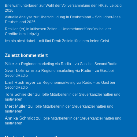
Briefwahlunterlagen zur Wahl der Vollversammlung der IHK zu Leipzig
2026
Aktuelle Analyse zur Überschuldung in Deutschland – SchuldnerAtlas
Deutschland 2025
Resilient(er) in kritischen Zeiten – Unternehmerfrühstück bei der
Creditreform Leipzig
Ich bin nicht dabei – mit fünf Denk-Zetteln für einen freien Geist
Zuletzt kommentiert
Silke
zu
Regionenmarketing via Radio – zu Gast bei SecondRadio
Sven Lehmann
zu
Regionenmarketing via Radio – zu Gast bei
SecondRadio
Emil Rüstmeyer
zu
Regionenmarketing via Radio – zu Gast bei
SecondRadio
Tom Schneider
zu
Tolle Mitarbeiter in der Steuerkanzlei halten und
motivieren
Mert Müller
zu
Tolle Mitarbeiter in der Steuerkanzlei halten und
motivieren
Annika Schmidt
zu
Tolle Mitarbeiter in der Steuerkanzlei halten und
motivieren