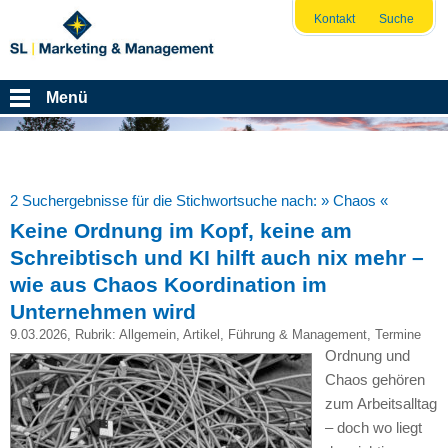
Kontakt
Suche
Menü
2 Suchergebnisse für die Stichwortsuche nach:
» Chaos «
Keine Ordnung im Kopf, keine am
Schreibtisch und KI hilft auch nix mehr –
wie aus Chaos Koordination im
Unternehmen wird
9.03.2026
, Rubrik:
Allgemein
,
Artikel
,
Führung & Management
,
Termine
Ordnung und
Chaos gehören
zum Arbeitsalltag
– doch wo liegt