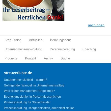
nach oben
Start Dialog
Aktuelles
Beratungshaus
Unternehmensentwicklung
Personalberatung
Coaching
Produkte
Kontakt
Archiv
Suche
streuverluste.de
Unternehmensleitbild – warum?
Gelingender Wandel im Unternehmensalltag
Was ist der Management-Regelkreis?
Beurteilungsfehler in Personalgesprächen
Prozessberatung für Steuerberater
Prozessberatung ist ergebnisoffen, aber nicht ziellos