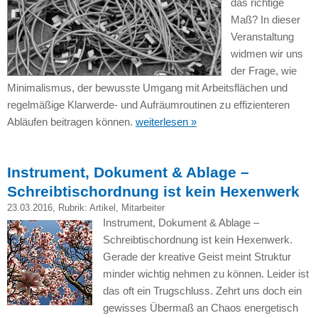
das richtige
Maß? In dieser
Veranstaltung
widmen wir uns
der Frage, wie
Minimalismus, der bewusste Umgang mit Arbeitsflächen und
regelmäßige Klarwerde- und Aufräumroutinen zu effizienteren
Abläufen beitragen können.
weiterlesen »
Instrument, Dokument & Ablage –
Schreibtischordnung ist kein Hexenwerk
23.03.2016
, Rubrik:
Artikel
,
Mitarbeiter
Instrument, Dokument & Ablage –
Schreibtischordnung ist kein Hexenwerk.
Gerade der kreative Geist meint Struktur
minder wichtig nehmen zu können. Leider ist
das oft ein Trugschluss. Zehrt uns doch ein
gewisses Übermaß an Chaos energetisch