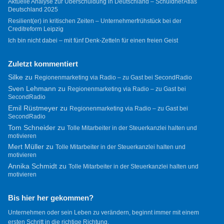
Aktuelle Analyse zur Überschuldung in Deutschland – SchuldnerAtlas
Deutschland 2025
Resilient(er) in kritischen Zeiten – Unternehmerfrühstück bei der
Creditreform Leipzig
Ich bin nicht dabei – mit fünf Denk-Zetteln für einen freien Geist
Zuletzt kommentiert
Silke
zu
Regionenmarketing via Radio – zu Gast bei SecondRadio
Sven Lehmann
zu
Regionenmarketing via Radio – zu Gast bei
SecondRadio
Emil Rüstmeyer
zu
Regionenmarketing via Radio – zu Gast bei
SecondRadio
Tom Schneider
zu
Tolle Mitarbeiter in der Steuerkanzlei halten und
motivieren
Mert Müller
zu
Tolle Mitarbeiter in der Steuerkanzlei halten und
motivieren
Annika Schmidt
zu
Tolle Mitarbeiter in der Steuerkanzlei halten und
motivieren
Bis hier her gekommen?
Unternehmen oder sein Leben zu verändern, beginnt immer mit einem
ersten Schritt in die richtige Richtung.