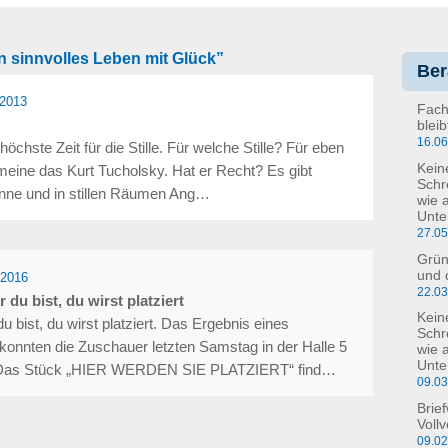
n sinnvolles Leben mit Glück”
Ber
.2013
Fach
blei
16.0
öchste Zeit für die Stille. Für welche Stille? Für eben
Kein
ls meine das Kurt Tucholsky. Hat er Recht? Es gibt
Schr
könne und in stillen Räumen Ang…
wie 
Unte
27.0
Grün
und 
.2016
22.0
du bist, du wirst platziert
Kein
 bist, du wirst platziert. Das Ergebnis eines
Schre
onnten die Zuschauer letzten Samstag in der Halle 5
wie 
Unte
en. Das Stück „HIER WERDEN SIE PLATZIERT“ find…
09.0
Brie
Voll
09.0