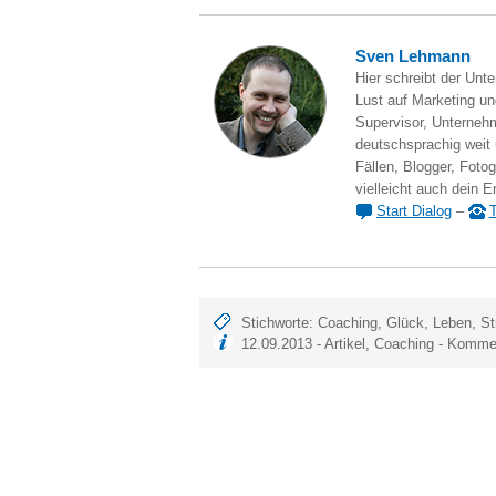
Sven Lehmann
Hier schreibt der Unt
Lust auf Marketing und
Supervisor, Unternehm
deutschsprachig weit
Fällen, Blogger, Fotog
vielleicht auch dein E
Start Dialog
–
T
Stichworte:
Coaching
,
Glück
,
Leben
,
St
12.09.2013 -
Artikel
,
Coaching
-
Kommen