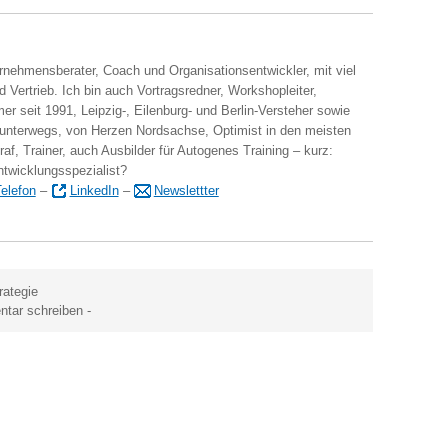
ernehmensberater, Coach und Organisationsentwickler, mit viel
 Vertrieb. Ich bin auch Vortragsredner, Workshopleiter,
er seit 1991, Leipzig-, Eilenburg- und Berlin-Versteher sowie
 unterwegs, von Herzen Nordsachse, Optimist in den meisten
raf, Trainer, auch Ausbilder für Autogenes Training – kurz:
ntwicklungsspezialist?
elefon
–
LinkedIn
–
Newslettter
rategie
tar schreiben
-