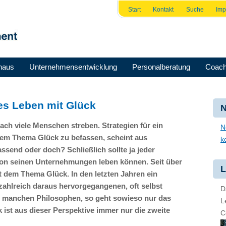
Start
Kontakt
Suche
Im
haus
Unternehmensentwicklung
Personalberatung
Coach
les Leben mit Glück
N
ch viele Menschen streben. Strategien für ein
N
 dem Thema Glück zu befassen, scheint aus
k
ssend oder doch? Schließlich sollte ja jeder
von seinen Unternehmungen leben können. Seit über
L
t dem Thema Glück. In den letzten Jahren ein
ahlreich daraus hervorgegangenen, oft selbst
D
n manchen Philosophen, so geht sowieso nur das
L
 ist aus dieser Perspektive immer nur die zweite
C