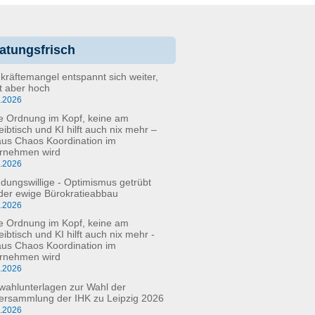
atungsfrisch
kräftemangel entspannt sich weiter,
bt aber hoch
6.2026
e Ordnung im Kopf, keine am
eibtisch und KI hilft auch nix mehr –
aus Chaos Koordination im
rnehmen wird
5.2026
dungswillige - Optimismus getrübt
der ewige Bürokratieabbau
3.2026
e Ordnung im Kopf, keine am
ibtisch und KI hilft auch nix mehr -
aus Chaos Koordination im
rnehmen wird
3.2026
fwahlunterlagen zur Wahl der
versammlung der IHK zu Leipzig 2026
2.2026