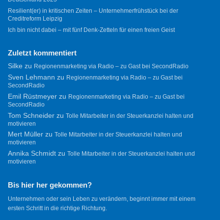
Resilient(er) in kritischen Zeiten – Unternehmerfrühstück bei der
Creditreform Leipzig
Ich bin nicht dabei – mit fünf Denk-Zetteln für einen freien Geist
Zuletzt kommentiert
Silke
zu
Regionenmarketing via Radio – zu Gast bei SecondRadio
Sven Lehmann
zu
Regionenmarketing via Radio – zu Gast bei
SecondRadio
Emil Rüstmeyer
zu
Regionenmarketing via Radio – zu Gast bei
SecondRadio
Tom Schneider
zu
Tolle Mitarbeiter in der Steuerkanzlei halten und
motivieren
Mert Müller
zu
Tolle Mitarbeiter in der Steuerkanzlei halten und
motivieren
Annika Schmidt
zu
Tolle Mitarbeiter in der Steuerkanzlei halten und
motivieren
Bis hier her gekommen?
Unternehmen oder sein Leben zu verändern, beginnt immer mit einem
ersten Schritt in die richtige Richtung.