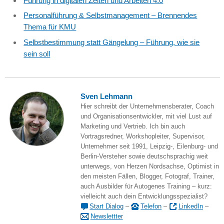
Führung in digitalen Zeiten und Arbeiten 4.0
Personalführung & Selbstmanagement – Brennendes
Thema für KMU
Selbstbestimmung statt Gängelung – Führung, wie sie
sein soll
Sven Lehmann
Hier schreibt der Unternehmensberater, Coach
und Organisationsentwickler, mit viel Lust auf
Marketing und Vertrieb. Ich bin auch
Vortragsredner, Workshopleiter, Supervisor,
Unternehmer seit 1991, Leipzig-, Eilenburg- und
Berlin-Versteher sowie deutschsprachig weit
unterwegs, von Herzen Nordsachse, Optimist in
den meisten Fällen, Blogger, Fotograf, Trainer,
auch Ausbilder für Autogenes Training – kurz:
vielleicht auch dein Entwicklungsspezialist?
Start Dialog
–
Telefon
–
LinkedIn
–
Newslettter