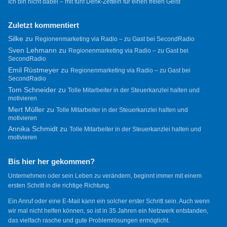
Ich bin nicht dabei – mit fünf Denk-Zetteln für einen freien Geist
Zuletzt kommentiert
Silke
zu
Regionenmarketing via Radio – zu Gast bei SecondRadio
Sven Lehmann
zu
Regionenmarketing via Radio – zu Gast bei
SecondRadio
Emil Rüstmeyer
zu
Regionenmarketing via Radio – zu Gast bei
SecondRadio
Tom Schneider
zu
Tolle Mitarbeiter in der Steuerkanzlei halten und
motivieren
Mert Müller
zu
Tolle Mitarbeiter in der Steuerkanzlei halten und
motivieren
Annika Schmidt
zu
Tolle Mitarbeiter in der Steuerkanzlei halten und
motivieren
Bis hier her gekommen?
Unternehmen oder sein Leben zu verändern, beginnt immer mit einem
ersten Schritt in die richtige Richtung.
Ein Anruf oder eine E-Mail kann ein solcher erster Schritt sein. Auch wenn
wir mal nicht helfen können, so ist in 35 Jahren ein Netzwerk entstanden,
das vielfach rasche und gute Problemlösungen ermöglicht.