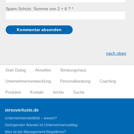
Spam-Schutz: Summe von 2 + 6 ?
*
nach oben
Start Dialog
Aktuelles
Beratungshaus
Unternehmensentwicklung
Personalberatung
Coaching
Produkte
Kontakt
Archiv
Suche
streuverluste.de
Unternehmensleitbild – warum?
Gelingender Wandel im Unternehmensalltag
Was ist der Management-Regelkreis?