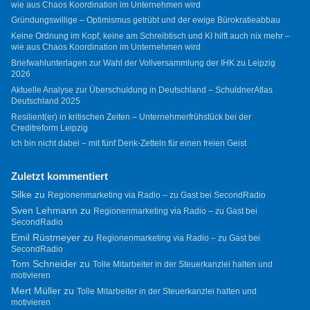
wie aus Chaos Koordination im Unternehmen wird
Gründungswillige – Optimismus getrübt und der ewige Bürokratieabbau
Keine Ordnung im Kopf, keine am Schreibtisch und KI hilft auch nix mehr –
wie aus Chaos Koordination im Unternehmen wird
Briefwahlunterlagen zur Wahl der Vollversammlung der IHK zu Leipzig
2026
Aktuelle Analyse zur Überschuldung in Deutschland – SchuldnerAtlas
Deutschland 2025
Resilient(er) in kritischen Zeiten – Unternehmerfrühstück bei der
Creditreform Leipzig
Ich bin nicht dabei – mit fünf Denk-Zetteln für einen freien Geist
Zuletzt kommentiert
Silke
zu
Regionenmarketing via Radio – zu Gast bei SecondRadio
Sven Lehmann
zu
Regionenmarketing via Radio – zu Gast bei
SecondRadio
Emil Rüstmeyer
zu
Regionenmarketing via Radio – zu Gast bei
SecondRadio
Tom Schneider
zu
Tolle Mitarbeiter in der Steuerkanzlei halten und
motivieren
Mert Müller
zu
Tolle Mitarbeiter in der Steuerkanzlei halten und
motivieren