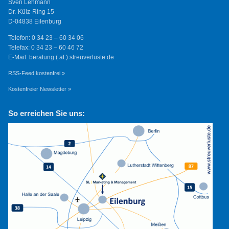
Sven Lehmann
Dr.-Külz-Ring 15
D-04838 Eilenburg
Telefon: 0 34 23 – 60 34 06
Telefax: 0 34 23 – 60 46 72
E-Mail: beratung ( at ) streuverluste.de
RSS-Feed kostenfrei »
Kostenfreier Newsletter »
So erreichen Sie uns: