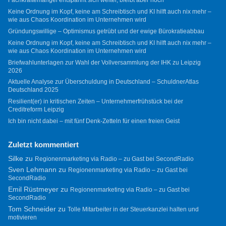
Fachkräftemangel entspannt sich weiter, bleibt aber hoch
Keine Ordnung im Kopf, keine am Schreibtisch und KI hilft auch nix mehr –
wie aus Chaos Koordination im Unternehmen wird
Gründungswillige – Optimismus getrübt und der ewige Bürokratieabbau
Keine Ordnung im Kopf, keine am Schreibtisch und KI hilft auch nix mehr –
wie aus Chaos Koordination im Unternehmen wird
Briefwahlunterlagen zur Wahl der Vollversammlung der IHK zu Leipzig
2026
Aktuelle Analyse zur Überschuldung in Deutschland – SchuldnerAtlas
Deutschland 2025
Resilient(er) in kritischen Zeiten – Unternehmerfrühstück bei der
Creditreform Leipzig
Ich bin nicht dabei – mit fünf Denk-Zetteln für einen freien Geist
Zuletzt kommentiert
Silke
zu
Regionenmarketing via Radio – zu Gast bei SecondRadio
Sven Lehmann
zu
Regionenmarketing via Radio – zu Gast bei
SecondRadio
Emil Rüstmeyer
zu
Regionenmarketing via Radio – zu Gast bei
SecondRadio
Tom Schneider
zu
Tolle Mitarbeiter in der Steuerkanzlei halten und
motivieren