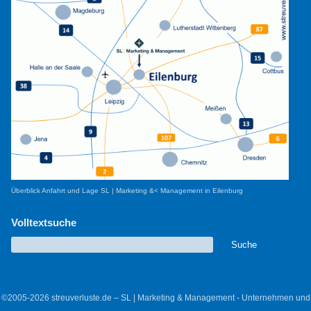
Überblick Anfahrt und Lage SL | Marketing &< Management in Eilenburg
Volltextsuche
©2005-2026 streuverluste.de – SL | Marketing & Management - Unternehmen und