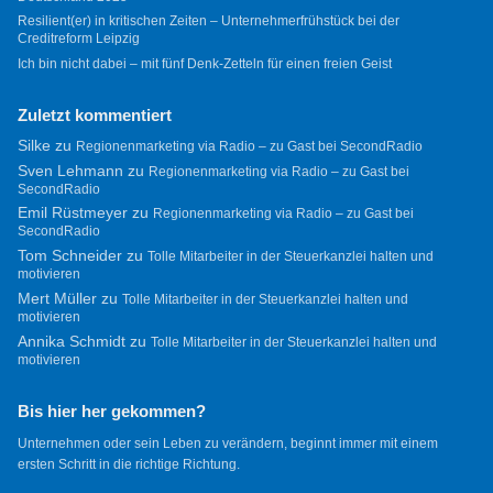
Resilient(er) in kritischen Zeiten – Unternehmerfrühstück bei der
Creditreform Leipzig
Ich bin nicht dabei – mit fünf Denk-Zetteln für einen freien Geist
Zuletzt kommentiert
Silke
zu
Regionenmarketing via Radio – zu Gast bei SecondRadio
Sven Lehmann
zu
Regionenmarketing via Radio – zu Gast bei
SecondRadio
Emil Rüstmeyer
zu
Regionenmarketing via Radio – zu Gast bei
SecondRadio
Tom Schneider
zu
Tolle Mitarbeiter in der Steuerkanzlei halten und
motivieren
Mert Müller
zu
Tolle Mitarbeiter in der Steuerkanzlei halten und
motivieren
Annika Schmidt
zu
Tolle Mitarbeiter in der Steuerkanzlei halten und
motivieren
Bis hier her gekommen?
Unternehmen oder sein Leben zu verändern, beginnt immer mit einem
ersten Schritt in die richtige Richtung.