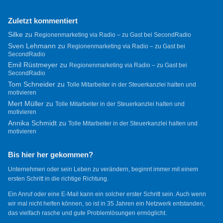
Zuletzt kommentiert
Silke
zu
Regionenmarketing via Radio – zu Gast bei SecondRadio
Sven Lehmann
zu
Regionenmarketing via Radio – zu Gast bei
SecondRadio
Emil Rüstmeyer
zu
Regionenmarketing via Radio – zu Gast bei
SecondRadio
Tom Schneider
zu
Tolle Mitarbeiter in der Steuerkanzlei halten und
motivieren
Mert Müller
zu
Tolle Mitarbeiter in der Steuerkanzlei halten und
motivieren
Annika Schmidt
zu
Tolle Mitarbeiter in der Steuerkanzlei halten und
motivieren
Bis hier her gekommen?
Unternehmen oder sein Leben zu verändern, beginnt immer mit einem
ersten Schritt in die richtige Richtung.
Ein Anruf oder eine E-Mail kann ein solcher erster Schritt sein. Auch wenn
wir mal nicht helfen können, so ist in 35 Jahren ein Netzwerk entstanden,
das vielfach rasche und gute Problemlösungen ermöglicht.