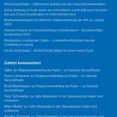
Gründungswillige – Optimismus getrübt und der ewige Bürokratieabbau
Keine Ordnung im Kopf, keine am Schreibtisch und KI hilft auch nix mehr –
wie aus Chaos Koordination im Unternehmen wird
Briefwahlunterlagen zur Wahl der Vollversammlung der IHK zu Leipzig
2026
Aktuelle Analyse zur Überschuldung in Deutschland – SchuldnerAtlas
Deutschland 2025
Resilient(er) in kritischen Zeiten – Unternehmerfrühstück bei der
Creditreform Leipzig
Ich bin nicht dabei – mit fünf Denk-Zetteln für einen freien Geist
Zuletzt kommentiert
Silke
zu
Regionenmarketing via Radio – zu Gast bei SecondRadio
Sven Lehmann
zu
Regionenmarketing via Radio – zu Gast bei
SecondRadio
Emil Rüstmeyer
zu
Regionenmarketing via Radio – zu Gast bei
SecondRadio
Tom Schneider
zu
Tolle Mitarbeiter in der Steuerkanzlei halten und
motivieren
Mert Müller
zu
Tolle Mitarbeiter in der Steuerkanzlei halten und
motivieren
Annika Schmidt
zu
Tolle Mitarbeiter in der Steuerkanzlei halten und