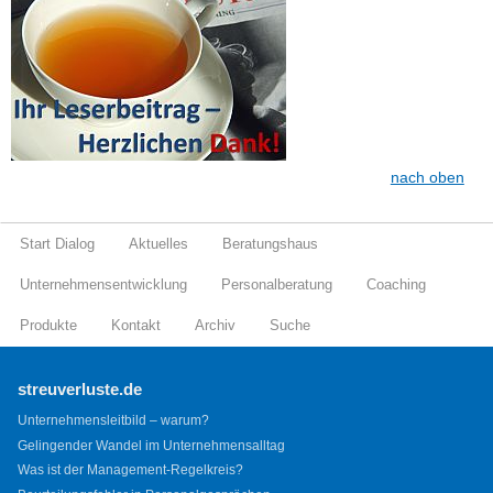
nach oben
Start Dialog
Aktuelles
Beratungshaus
Unternehmensentwicklung
Personalberatung
Coaching
Produkte
Kontakt
Archiv
Suche
streuverluste.de
Unternehmensleitbild – warum?
Gelingender Wandel im Unternehmensalltag
Was ist der Management-Regelkreis?