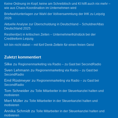
Keine Ordnung im Kopf, keine am Schreibtisch und KI hilft auch nix mehr –
wie aus Chaos Koordination im Unternehmen wird
Briefwahlunterlagen zur Wahl der Vollversammlung der IHK zu Leipzig
2026
Aktuelle Analyse zur Überschuldung in Deutschland – SchuldnerAtlas
Deutschland 2025
Resilient(er) in kritischen Zeiten – Unternehmerfrühstück bei der
Creditreform Leipzig
Ich bin nicht dabei – mit fünf Denk-Zetteln für einen freien Geist
Zuletzt kommentiert
Silke
zu
Regionenmarketing via Radio – zu Gast bei SecondRadio
Sven Lehmann
zu
Regionenmarketing via Radio – zu Gast bei
SecondRadio
Emil Rüstmeyer
zu
Regionenmarketing via Radio – zu Gast bei
SecondRadio
Tom Schneider
zu
Tolle Mitarbeiter in der Steuerkanzlei halten und
motivieren
Mert Müller
zu
Tolle Mitarbeiter in der Steuerkanzlei halten und
motivieren
Annika Schmidt
zu
Tolle Mitarbeiter in der Steuerkanzlei halten und
motivieren