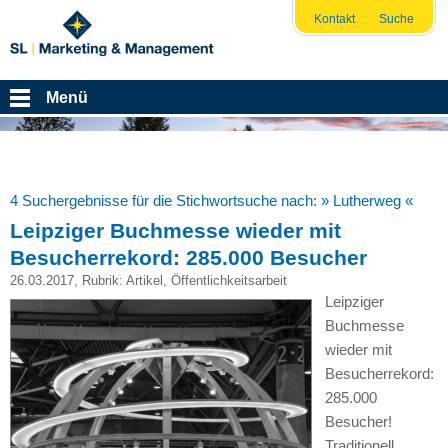
Kontakt
Suche
Menü
4 Suchergebnisse für die Stichwortsuche nach:
» Lutherweg «
Leipziger Buchmesse wieder mit
Besucherrekord: 285.000 Besucher
26.03.2017
, Rubrik:
Artikel
,
Öffentlichkeitsarbeit
Leipziger
Buchmesse
wieder mit
Besucherrekord:
285.000
Besucher!
Traditionell,