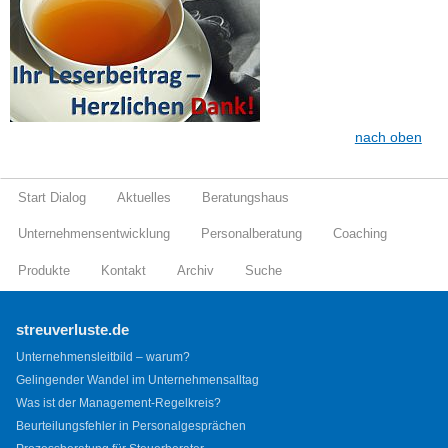
nach oben
Start Dialog
Aktuelles
Beratungshaus
Unternehmensentwicklung
Personalberatung
Coaching
Produkte
Kontakt
Archiv
Suche
streuverluste.de
Unternehmensleitbild – warum?
Gelingender Wandel im Unternehmensalltag
Was ist der Management-Regelkreis?
Beurteilungsfehler in Personalgesprächen