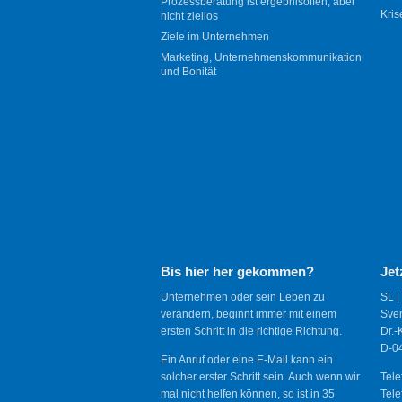
Prozessberatung ist ergebnisoffen, aber
Kris
nicht ziellos
Ziele im Unternehmen
Marketing, Unternehmenskommunikation
und Bonität
Bis hier her gekommen?
Jet
Unternehmen oder sein Leben zu
SL |
verändern, beginnt immer mit einem
Sve
ersten Schritt in die richtige Richtung.
Dr.-
D-04
Ein Anruf oder eine E-Mail kann ein
solcher erster Schritt sein. Auch wenn wir
Tele
mal nicht helfen können, so ist in 35
Tele