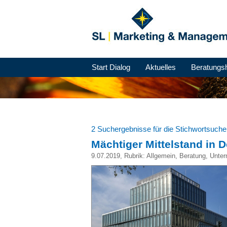
Start Dialog
Aktuelles
Beratungs
2 Suchergebnisse für die Stichwortsuch
Mächtiger Mittelstand in 
9.07.2019
, Rubrik:
Allgemein
,
Beratung
,
Unter