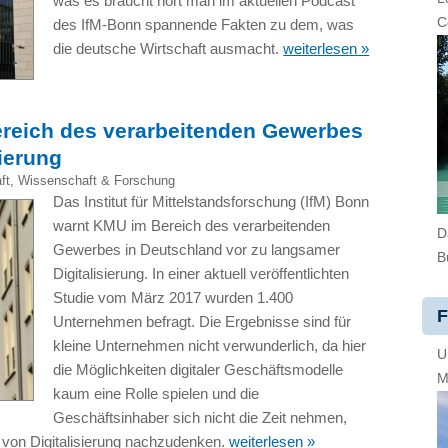
was es braucht hört man im aktuellen Podcast
C
des IfM-Bonn spannende Fakten zu dem, was
die deutsche Wirtschaft ausmacht.
weiterlesen »
reich des verarbeitenden Gewerbes
sierung
ft
,
Wissenschaft & Forschung
Das Institut für Mittelstandsforschung (IfM) Bonn
warnt KMU im Bereich des verarbeitenden
D
Gewerbes in Deutschland vor zu langsamer
B
Digitalisierung. In einer aktuell veröffentlichten
Studie vom März 2017 wurden 1.400
F
Unternehmen befragt. Die Ergebnisse sind für
kleine Unternehmen nicht verwunderlich, da hier
U
die Möglichkeiten digitaler Geschäftsmodelle
M
kaum eine Rolle spielen und die
Geschäftsinhaber sich nicht die Zeit nehmen,
l von Digitalisierung nachzudenken.
weiterlesen »