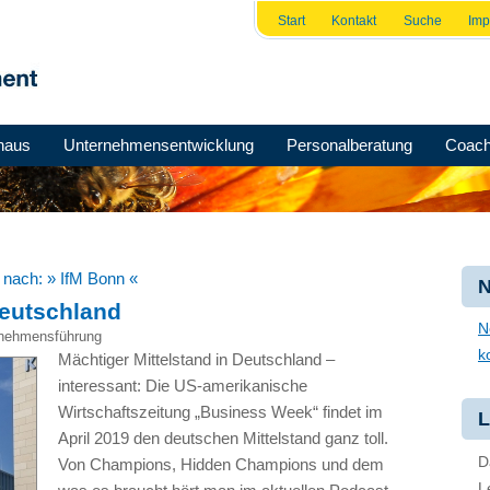
Start
Kontakt
Suche
Im
haus
Unternehmensentwicklung
Personalberatung
Coach
e nach:
» IfM Bonn «
N
Deutschland
N
nehmensführung
k
Mächtiger Mittelstand in Deutschland –
interessant: Die US-amerikanische
Wirtschaftszeitung „Business Week“ findet im
L
April 2019 den deutschen Mittelstand ganz toll.
D
Von Champions, Hidden Champions und dem
L