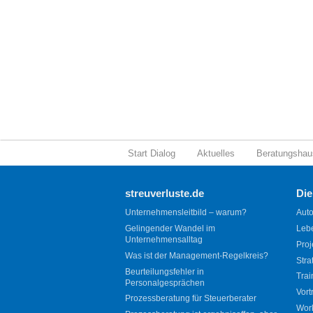
Start Dialog
Aktuelles
Beratungshau
streuverluste.de
Die
Unternehmensleitbild – warum?
Auto
Gelingender Wandel im
Leb
Unternehmensalltag
Proj
Was ist der Management-Regelkreis?
Stra
Beurteilungsfehler in
Trai
Personalgesprächen
Vort
Prozessberatung für Steuerberater
Wor