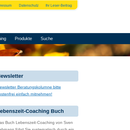
pressum
Datenschutz
Ihr Leser-Beitrag
ing
Produkte
Suche
ewsletter
ewsletter Beratungskolumne bitte
ostenfrei einfach mitnehmen!
ebenszeit-Coaching Buch
as Buch Lebenszeit-Coaching von Sven
ehmann führt Sie systematisch durch ein