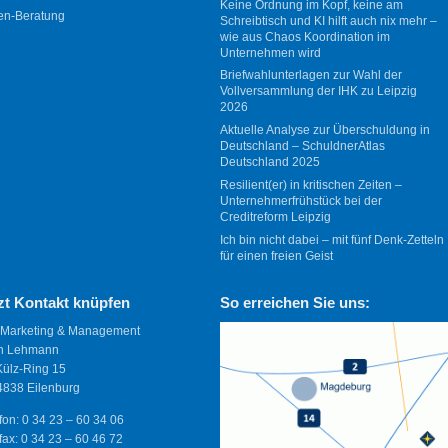
Keine Ordnung im Kopf, keine am
en-Beratung
Schreibtisch und KI hilft auch nix mehr –
wie aus Chaos Koordination im
Unternehmen wird
Briefwahlunterlagen zur Wahl der
Vollversammlung der IHK zu Leipzig
2026
Aktuelle Analyse zur Überschuldung in
Deutschland – SchuldnerAtlas
Deutschland 2025
Resilient(er) in kritischen Zeiten –
Unternehmerfrühstück bei der
Creditreform Leipzig
Ich bin nicht dabei – mit fünf Denk-Zetteln
für einen freien Geist
zt Kontakt knüpfen
So erreichen Sie uns:
 Marketing & Management
n Lehmann
Külz-Ring 15
838 Eilenburg
fon: 0 34 23 – 60 34 06
fax: 0 34 23 – 60 46 72