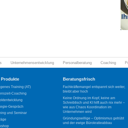
s
Unternehmensentwicklung
Personalberatung
Coaching
P
 Produkte
Beratungsfrisch
genes Training (AT)
Fachkräftemangel entspannt sich weiter,
bleibt aber hoch
enszeit-Coaching
Keine Ordnung im Kopf, keine am
ektentwicklung
Schreibtisch und KI hilft auch nix mehr –
tegie-Gespräch
wie aus Chaos Koordination im
Unternehmen wird
ning und Seminar
Gründungswillige – Optimismus getrübt
räge
und der ewige Bürokratieabbau
kshop