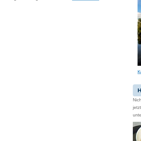
K
H
Nich
jet
unte