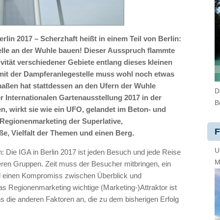
lin 2017 – Scherzhaft heißt in einem Teil von Berlin:
lle an der Wuhle bauen! Dieser Ausspruch flammte
vität verschiedener Gebiete entlang dieses kleinen
s mit der Dampferanlegestelle muss wohl noch etwas
aßen hat stattdessen an den Ufern der Wuhle
D
r Internationalen Gartenausstellung 2017 in der
B
n, wirkt sie wie ein UFO, gelandet im Beton- und
 Regionenmarketing der Superlative,
F
e, Vielfalt der Themen und einen Berg.
U
en: Die IGA in Berlin 2017 ist jeden Besuch und jede Reise
M
ößeren Gruppen. Zeit muss der Besucher mitbringen, ein
d einen Kompromiss zwischen Überblick und
as Regionenmarketing wichtige (Marketing-)Attraktor ist
 die anderen Faktoren an, die zu dem bisherigen Erfolg