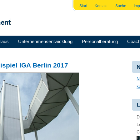
Start
Kontakt
Suche
Im
haus
Unternehmensentwicklung
Personalberatung
Coach
spiel IGA Berlin 2017
N
N
k
L
D
L
C