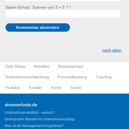
Spam-Schutz: Summe von 3 + 5 ?
*
nach oben
Start Dialog
Aktuelles
Beratungshaus
Unternehmensentwicklung
Personalberatung
Coaching
Produkte
Kontakt
Archiv
Suche
streuverluste.de
Unternehmensleitbild – warum?
Gelingender Wandel im Unternehmensalltag
Was ist der Management-Regelkreis?