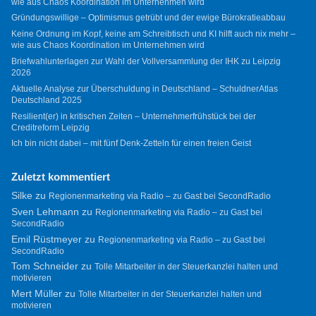
wie aus Chaos Koordination im Unternehmen wird
Gründungswillige – Optimismus getrübt und der ewige Bürokratieabbau
Keine Ordnung im Kopf, keine am Schreibtisch und KI hilft auch nix mehr –
wie aus Chaos Koordination im Unternehmen wird
Briefwahlunterlagen zur Wahl der Vollversammlung der IHK zu Leipzig
2026
Aktuelle Analyse zur Überschuldung in Deutschland – SchuldnerAtlas
Deutschland 2025
Resilient(er) in kritischen Zeiten – Unternehmerfrühstück bei der
Creditreform Leipzig
Ich bin nicht dabei – mit fünf Denk-Zetteln für einen freien Geist
Zuletzt kommentiert
Silke
zu
Regionenmarketing via Radio – zu Gast bei SecondRadio
Sven Lehmann
zu
Regionenmarketing via Radio – zu Gast bei
SecondRadio
Emil Rüstmeyer
zu
Regionenmarketing via Radio – zu Gast bei
SecondRadio
Tom Schneider
zu
Tolle Mitarbeiter in der Steuerkanzlei halten und
motivieren
Mert Müller
zu
Tolle Mitarbeiter in der Steuerkanzlei halten und
motivieren