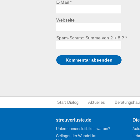
E-Mail *
Webseite
Spam-Schutz: Summe von 2 + 8 ?
*
Start Dialog
Aktuelles
Beratungshau
streuverluste.de
Die
Unternehmensleitbild – warum?
Auto
Gelingender Wandel im
Leb