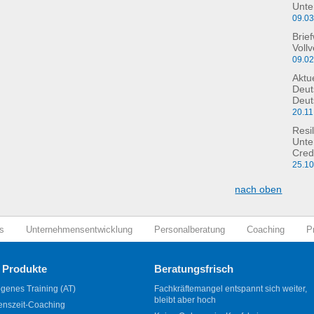
Unte
09.0
Brie
Voll
09.0
Aktu
Deut
Deut
20.11
Resil
Unte
Cred
25.1
nach oben
s
Unternehmensentwicklung
Personalberatung
Coaching
P
 Produkte
Beratungsfrisch
genes Training (AT)
Fachkräftemangel entspannt sich weiter,
bleibt aber hoch
enszeit-Coaching