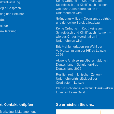
Keine Ordnung im Kopf, keine am
ektentwicklung
Schreibtisch und KI hilft auch nix mehr –
tegie-Gespräch
wie aus Chaos Koordination im
Unternehmen wird
ning und Seminar
Gründungswillige – Optimismus getrübt
räge
und der ewige Bürokratieabbau
kshop
Keine Ordnung im Kopf, keine am
en-Beratung
Schreibtisch und KI hilft auch nix mehr –
wie aus Chaos Koordination im
Unternehmen wird
Briefwahlunterlagen zur Wahl der
Vollversammlung der IHK zu Leipzig
2026
Aktuelle Analyse zur Überschuldung in
Deutschland – SchuldnerAtlas
Deutschland 2025
Resilient(er) in kritischen Zeiten –
Unternehmerfrühstück bei der
Creditreform Leipzig
Ich bin nicht dabei – mit fünf Denk-Zetteln
für einen freien Geist
zt Kontakt knüpfen
So erreichen Sie uns:
 Marketing & Management