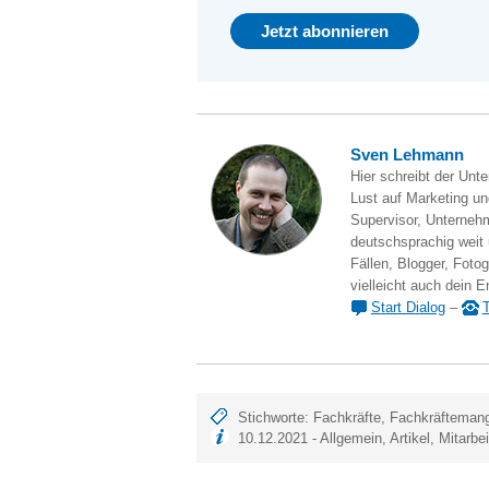
Sven Lehmann
Hier schreibt der Unt
Lust auf Marketing und
Supervisor, Unternehm
deutschsprachig weit
Fällen, Blogger, Fotog
vielleicht auch dein E
Start Dialog
–
T
Stichworte:
Fachkräfte
,
Fachkräfteman
10.12.2021 -
Allgemein
,
Artikel
,
Mitarbei