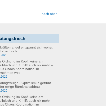
nach oben
atungsfrisch
kräftemangel entspannt sich weiter,
bt aber hoch
6.2026
e Ordnung im Kopf, keine am
eibtisch und KI hilft auch nix mehr –
aus Chaos Koordination im
rnehmen wird
5.2026
dungswillige - Optimismus getrübt
der ewige Bürokratieabbau
3.2026
e Ordnung im Kopf, keine am
ibtisch und KI hilft auch nix mehr -
aus Chaos Koordination im