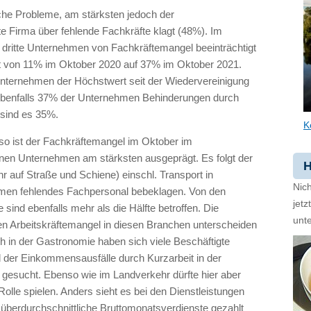
che Probleme, am stärksten jedoch der
te Firma über fehlende Fachkräfte klagt (48%). Im
 dritte Unternehmen von Fachkräftemangel beeinträchtigt
cht von 11% im Oktober 2020 auf 37% im Oktober 2021.
ieunternehmen der Höchstwert seit der Wiedervereinigung
l ebenfalls 37% der Unternehmen Behinderungen durch
sind es 35%.
K
, so ist der Fachkräftemangel im Oktober im
en Unternehmen am stärksten ausgeprägt. Es folgt der
H
 auf Straße und Schiene) einschl. Transport in
Nich
hmen fehlendes Fachpersonal bebeklagen. Von den
jet
 sind ebenfalls mehr als die Hälfte betroffen. Die
unte
n Arbeitskräftemangel in diesen Branchen unterscheiden
 in der Gastronomie haben sich viele Beschäftigte
der Einkommensausfälle durch Kurzarbeit in der
 gesucht. Ebenso wie im Landverkehr dürfte hier aber
 Rolle spielen. Anders sieht es bei den Dienstleistungen
 überdurchschnittliche Bruttomonatsverdienste gezahlt