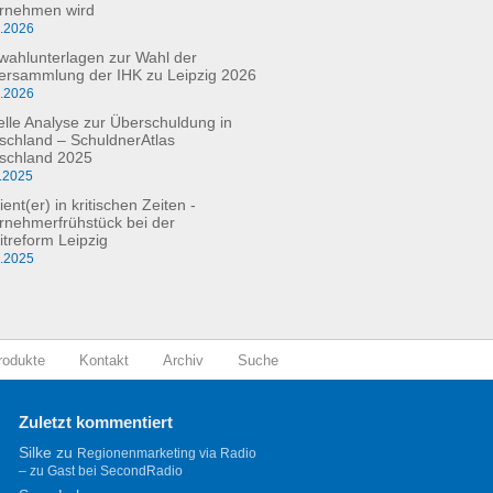
rnehmen wird
3.2026
fwahlunterlagen zur Wahl der
versammlung der IHK zu Leipzig 2026
2.2026
elle Analyse zur Überschuldung in
schland – SchuldnerAtlas
schland 2025
.2025
ient(er) in kritischen Zeiten -
rnehmerfrühstück bei der
itreform Leipzig
0.2025
rodukte
Kontakt
Archiv
Suche
Zuletzt kommentiert
Silke
zu
Regionenmarketing via Radio
– zu Gast bei SecondRadio