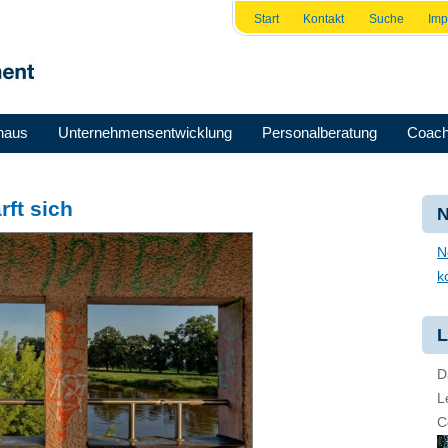
Start
Kontakt
Suche
Im
haus
Unternehmensentwicklung
Personalberatung
Coach
ft sich
N
N
k
L
D
L
C