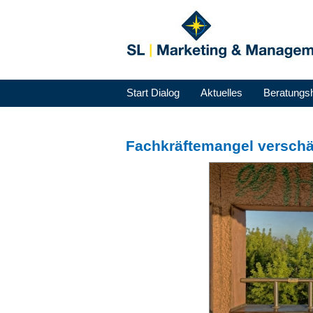
Start Dialog
Aktuelles
Beratungs
Fachkräftemangel verschär