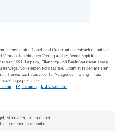
ernehmensberater, Coach und Organisationsentwickler, mit viel
 Vertrieb. Ich bin auch Vortragsredner, Workshopleiter,
er seit 1991, Leipzig-, Eilenburg- und Berlin-Versteher sowie
 unterwegs, von Herzen Nordsachse, Optimist in den meisten
raf, Trainer, auch Ausbilder für Autogenes Training – kurz:
ntwicklungsspezialist?
elefon
–
LinkedIn
–
Newslettter
gel
,
Mitarbeiter
,
Unternehmen
ter
-
Kommentar schreiben
-