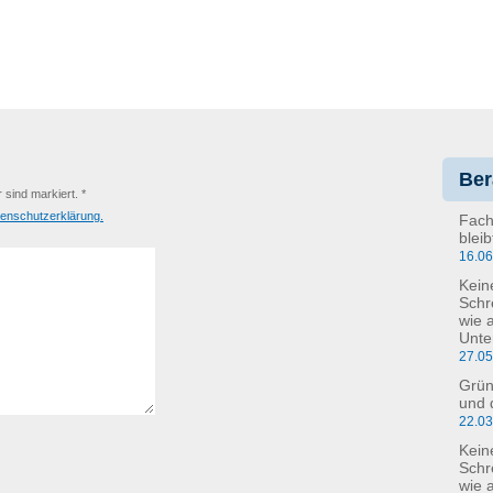
Ber
r sind markiert. *
enschutzerklärung.
Fach
blei
16.0
Kein
Schr
wie 
Unte
27.0
Grün
und 
22.0
Kein
Schre
wie 