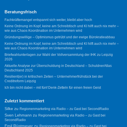
Beratungsfrisch
Fachkräftemangel entspannt sich weiter, bleibt aber hoch
Keine Ordnung im Kopf, keine am Schreibtisch und KI hilft auch nix mehr –
wie aus Chaos Koordination im Unternehmen wird
Gründungswillige – Optimismus getrübt und der ewige Bürokratieabbau
Keine Ordnung im Kopf, keine am Schreibtisch und KI hilft auch nix mehr –
wie aus Chaos Koordination im Unternehmen wird
Briefwahlunterlagen zur Wahl der Vollversammlung der IHK zu Leipzig
2026
Aktuelle Analyse zur Überschuldung in Deutschland – SchuldnerAtlas
Deutschland 2025
Resilient(er) in kritischen Zeiten – Unternehmerfrühstück bei der
Creditreform Leipzig
Ich bin nicht dabei – mit fünf Denk-Zetteln für einen freien Geist
Zuletzt kommentiert
Silke
zu
Regionenmarketing via Radio – zu Gast bei SecondRadio
Sven Lehmann
zu
Regionenmarketing via Radio – zu Gast bei
SecondRadio
Emil Rüstmeyer
zu
Regionenmarketing via Radio – zu Gast bei