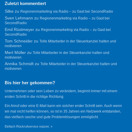
Zuletzt kommentiert
Silke
zu
Regionenmarketing via Radio – zu Gast bei SecondRadio
Sven Lehmann
zu
Regionenmarketing via Radio – zu Gast bei
SecondRadio
Emil Rüstmeyer
zu
Regionenmarketing via Radio – zu Gast bei
SecondRadio
Tom Schneider
zu
Tolle Mitarbeiter in der Steuerkanzlei halten und
motivieren
Mert Müller
zu
Tolle Mitarbeiter in der Steuerkanzlei halten und
motivieren
Annika Schmidt
zu
Tolle Mitarbeiter in der Steuerkanzlei halten und
motivieren
Bis hier her gekommen?
Unternehmen oder sein Leben zu verändern, beginnt immer mit einem
ersten Schritt in die richtige Richtung.
Ein Anruf oder eine E-Mail kann ein solcher erster Schritt sein. Auch wenn
wir mal nicht helfen können, so ist in 35 Jahren ein Netzwerk entstanden,
das vielfach rasche und gute Problemlösungen ermöglicht.
Einfach Rückrufservice nutzen. »