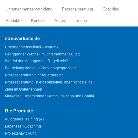
Unternehmensentwicklung
Personalberatung
Coaching
Produkte
Kontakt
Archiv
Suche
streuverluste.de
Unternehmensleitbild – warum?
Gelingender Wandel im Unternehmensalltag
Was ist der Management-Regelkreis?
Beurteilungsfehler in Personalgesprächen
Prozessberatung für Steuerberater
Prozessberatung ist ergebnisoffen, aber nicht ziellos
Ziele im Unternehmen
Marketing, Unternehmenskommunikation und Bonität
Die Produkte
Autogenes Training (AT)
Lebenszeit-Coaching
Projektentwicklung