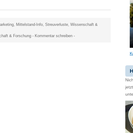
arketing
,
Mittelstand-Info
,
Streuverluste
,
Wissenschaft &
chaft & Forschung
-
Kommentar schreiben
-
K
H
Nich
jet
unte