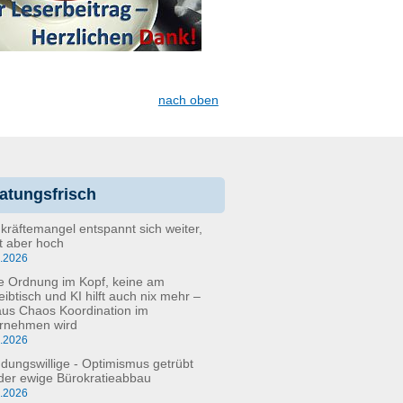
nach oben
atungsfrisch
kräftemangel entspannt sich weiter,
bt aber hoch
6.2026
e Ordnung im Kopf, keine am
eibtisch und KI hilft auch nix mehr –
aus Chaos Koordination im
rnehmen wird
5.2026
dungswillige - Optimismus getrübt
der ewige Bürokratieabbau
3.2026