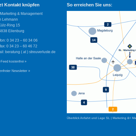
zt Kontakt knüpfen
So erreichen Sie uns:
 Marketing & Management
n Lehmann
Külz-Ring 15
838 Eilenburg
fon: 0 34 23 – 60 34 06
fax: 0 34 23 – 60 46 72
il: beratung ( at ) streuverluste.de
Feed kostenfrei »
enfreier Newsletter »
Überblick Anfahrt und Lage SL | Marketing &< M