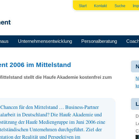
Start
Kontakt
Suche
Im
haus
Unternehmensentwicklung
Personalberatung
Coach
t 2006 im Mittelstand
N
ttelstand stellt die Haufe Akademie kostenfrei zum
N
k
L
Chancen für den Mittelstand … Business-Partner
nalarbeit in Deutschland? Die Haufe Akademie und
D
stützung der Haufe Mediengruppe im Juni 2006 eine
L
telständischen Unternehmen durchgeführt. Ziel der
C
tation der Realität und Perspektiven im