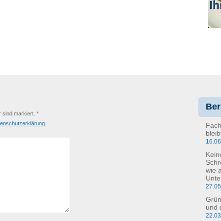
Ber
r sind markiert. *
enschutzerklärung.
Fach
blei
16.0
Kein
Schr
wie 
Unte
27.0
Grün
und 
22.0