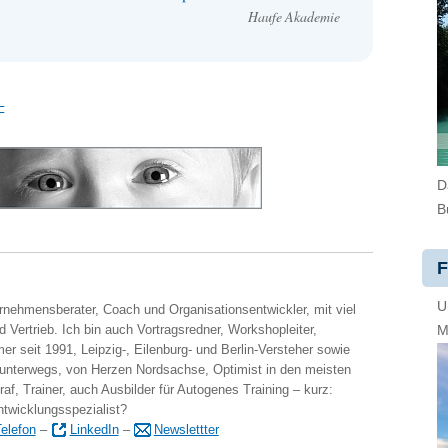
Haufe Akademie
–
D
B
F
U
ernehmensberater, Coach und Organisationsentwickler, mit viel
 Vertrieb. Ich bin auch Vortragsredner, Workshopleiter,
M
er seit 1991, Leipzig-, Eilenburg- und Berlin-Versteher sowie
 unterwegs, von Herzen Nordsachse, Optimist in den meisten
raf, Trainer, auch Ausbilder für Autogenes Training – kurz:
ntwicklungsspezialist?
elefon
–
LinkedIn
–
Newslettter