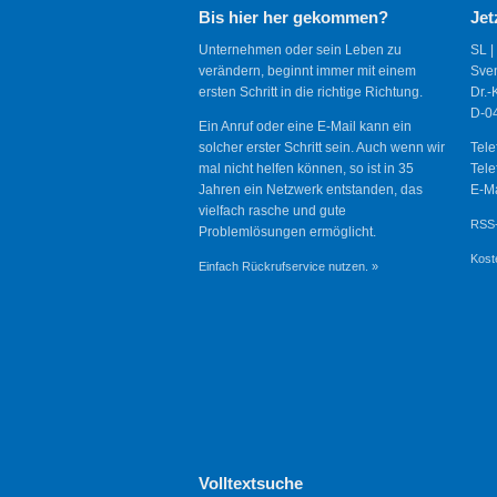
Bis hier her gekommen?
Jet
Unternehmen oder sein Leben zu
SL |
verändern, beginnt immer mit einem
Sve
ersten Schritt in die richtige Richtung.
Dr.-
D-04
Ein Anruf oder eine E-Mail kann ein
solcher erster Schritt sein. Auch wenn wir
Tele
mal nicht helfen können, so ist in 35
Tele
Jahren ein Netzwerk entstanden, das
E-Ma
vielfach rasche und gute
RSS-
Problemlösungen ermöglicht.
Kost
Einfach Rückrufservice nutzen. »
Volltextsuche