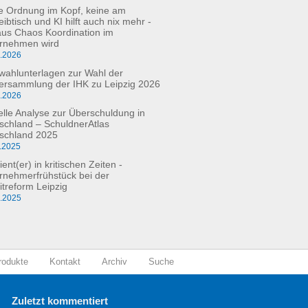
e Ordnung im Kopf, keine am
ibtisch und KI hilft auch nix mehr -
aus Chaos Koordination im
rnehmen wird
3.2026
fwahlunterlagen zur Wahl der
versammlung der IHK zu Leipzig 2026
2.2026
elle Analyse zur Überschuldung in
schland – SchuldnerAtlas
schland 2025
.2025
ient(er) in kritischen Zeiten -
rnehmerfrühstück bei der
itreform Leipzig
0.2025
rodukte
Kontakt
Archiv
Suche
Zuletzt kommentiert