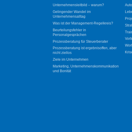
Unternehmensleitbild – warum?
Auto
Gelingender Wandel im
Leb
Unternehmensalltag
Proj
Was ist der Management-Regelkreis?
Stra
Beurteilungsfehler in
Trai
Personalgesprächen
Vort
Prozessberatung für Steuerberater
Wor
Prozessberatung ist ergebnisoffen, aber
Kris
nicht ziellos
Ziele im Unternehmen
Marketing, Unternehmenskommunikation
und Bonität