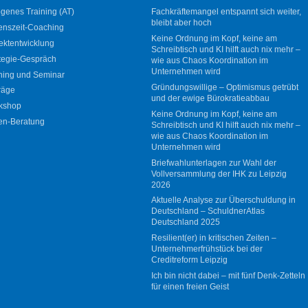
genes Training (AT)
Fachkräftemangel entspannt sich weiter,
bleibt aber hoch
enszeit-Coaching
Keine Ordnung im Kopf, keine am
ektentwicklung
Schreibtisch und KI hilft auch nix mehr –
tegie-Gespräch
wie aus Chaos Koordination im
Unternehmen wird
ning und Seminar
Gründungswillige – Optimismus getrübt
räge
und der ewige Bürokratieabbau
kshop
Keine Ordnung im Kopf, keine am
en-Beratung
Schreibtisch und KI hilft auch nix mehr –
wie aus Chaos Koordination im
Unternehmen wird
Briefwahlunterlagen zur Wahl der
Vollversammlung der IHK zu Leipzig
2026
Aktuelle Analyse zur Überschuldung in
Deutschland – SchuldnerAtlas
Deutschland 2025
Resilient(er) in kritischen Zeiten –
Unternehmerfrühstück bei der
Creditreform Leipzig
Ich bin nicht dabei – mit fünf Denk-Zetteln
für einen freien Geist