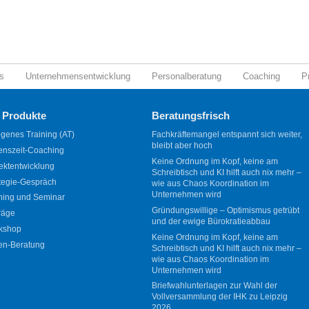
s
Unternehmensentwicklung
Personalberatung
Coaching
P
 Produkte
Beratungsfrisch
genes Training (AT)
Fachkräftemangel entspannt sich weiter,
bleibt aber hoch
enszeit-Coaching
Keine Ordnung im Kopf, keine am
ektentwicklung
Schreibtisch und KI hilft auch nix mehr –
tegie-Gespräch
wie aus Chaos Koordination im
Unternehmen wird
ning und Seminar
Gründungswillige – Optimismus getrübt
räge
und der ewige Bürokratieabbau
kshop
Keine Ordnung im Kopf, keine am
en-Beratung
Schreibtisch und KI hilft auch nix mehr –
wie aus Chaos Koordination im
Unternehmen wird
Briefwahlunterlagen zur Wahl der
Vollversammlung der IHK zu Leipzig
2026