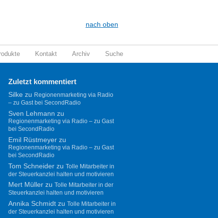
nach oben
rodukte
Kontakt
Archiv
Suche
Zuletzt kommentiert
Silke
zu
Regionenmarketing via Radio
– zu Gast bei SecondRadio
Sven Lehmann
zu
Regionenmarketing via Radio – zu Gast
bei SecondRadio
Emil Rüstmeyer
zu
Regionenmarketing via Radio – zu Gast
bei SecondRadio
Tom Schneider
zu
Tolle Mitarbeiter in
der Steuerkanzlei halten und motivieren
Mert Müller
zu
Tolle Mitarbeiter in der
Steuerkanzlei halten und motivieren
Annika Schmidt
zu
Tolle Mitarbeiter in
der Steuerkanzlei halten und motivieren