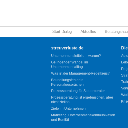
Start Dialog
Aktuelles
Beratungshau
streuverluste.de
Die
Unternehmensleitbild – warum?
Auto
Gelingender Wandel im
Leb
Unternehmensalltag
Proj
Was ist der Management-Regelkreis?
Stra
Beurteilungsfehler in
Trai
Personalgesprächen
Vort
Prozessberatung für Steuerberater
Wor
Prozessberatung ist ergebnisoffen, aber
Kris
nicht ziellos
Ziele im Unternehmen
Marketing, Unternehmenskommunikation
und Bonität