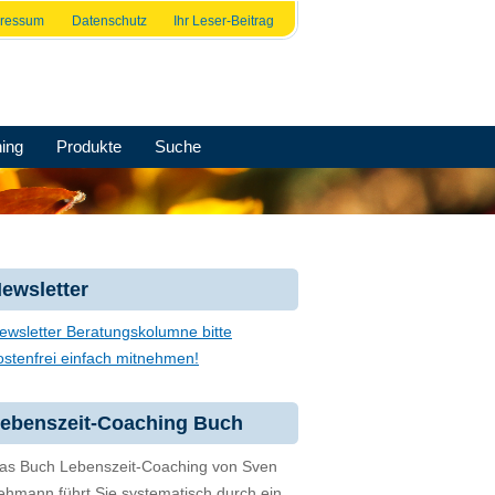
pressum
Datenschutz
Ihr Leser-Beitrag
ing
Produkte
Suche
ewsletter
ewsletter Beratungskolumne bitte
ostenfrei einfach mitnehmen!
ebenszeit-Coaching Buch
as Buch Lebenszeit-Coaching von Sven
ehmann führt Sie systematisch durch ein