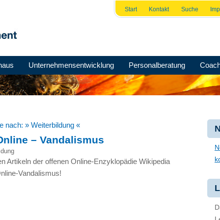
Start
Kontakt
Suche
Im
haus
Unternehmensentwicklung
Personalberatung
Coach
he nach:
» Weiterbildung «
N
Online – Vandalismus
N
ldung
k
len Artikeln der offenen Online-Enzyklopädie Wikipedia
Online-Vandalismus!
L
D
L