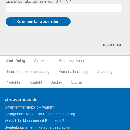
Spam-Schutz: Summe von 3 + 4 ?
*
nach oben
Start Dialog
Aktuelles
Beratungshaus
Unternehmensentwicklung
Personalberatung
Coaching
Produkte
Kontakt
Archiv
Suche
streuverluste.de
Unternehmensleitbild – warum?
Gelingender Wandel im Unternehmensalltag
Was ist der Management-Regelkreis?
Beurteilungsfehler in Personalgesprächen