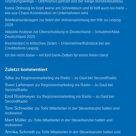
Gründungswillige – Optimismus getrübt und der ewige Bürokratieabbau
Keine Ordnung im Kopf, keine am Schreibtisch und KI hilft auch nix mehr –
wie aus Chaos Koordination im Unternehmen wird
Briefwahlunterlagen zur Wahl der Vollversammlung der IHK zu Leipzig
2026
Aktuelle Analyse zur Überschuldung in Deutschland – SchuldnerAtlas
Deutschland 2025
Resilient(er) in kritischen Zeiten – Unternehmerfrühstück bei der
Creditreform Leipzig
Ich bin nicht dabei – mit fünf Denk-Zetteln für einen freien Geist
Zuletzt kommentiert
Silke
zu
Regionenmarketing via Radio – zu Gast bei SecondRadio
Sven Lehmann
zu
Regionenmarketing via Radio – zu Gast bei
SecondRadio
Emil Rüstmeyer
zu
Regionenmarketing via Radio – zu Gast bei
SecondRadio
Tom Schneider
zu
Tolle Mitarbeiter in der Steuerkanzlei halten und
motivieren
Mert Müller
zu
Tolle Mitarbeiter in der Steuerkanzlei halten und
motivieren
Annika Schmidt
zu
Tolle Mitarbeiter in der Steuerkanzlei halten und