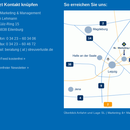
zt Kontakt knüpfen
So erreichen Sie uns:
 Marketing & Management
n Lehmann
Külz-Ring 15
838 Eilenburg
fon: 0 34 23 – 60 34 06
fax: 0 34 23 – 60 46 72
il: beratung ( at ) streuverluste.de
Feed kostenfrei »
enfreier Newsletter »
Überblick Anfahrt und Lage SL | Marketing &< M