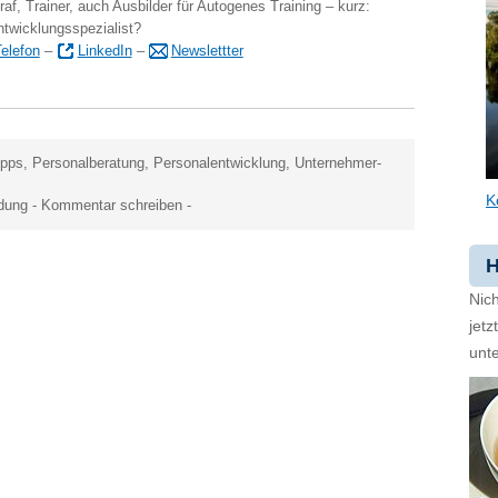
raf, Trainer, auch Ausbilder für Autogenes Training – kurz:
ntwicklungsspezialist?
elefon
–
LinkedIn
–
Newslettter
ipps
,
Personalberatung
,
Personalentwicklung
,
Unternehmer-
K
ldung
-
Kommentar schreiben
-
H
Nich
jet
unte