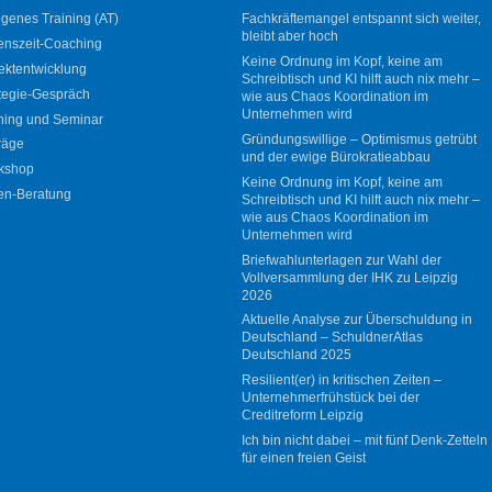
genes Training (AT)
Fachkräftemangel entspannt sich weiter,
bleibt aber hoch
enszeit-Coaching
Keine Ordnung im Kopf, keine am
ektentwicklung
Schreibtisch und KI hilft auch nix mehr –
tegie-Gespräch
wie aus Chaos Koordination im
Unternehmen wird
ning und Seminar
Gründungswillige – Optimismus getrübt
räge
und der ewige Bürokratieabbau
kshop
Keine Ordnung im Kopf, keine am
en-Beratung
Schreibtisch und KI hilft auch nix mehr –
wie aus Chaos Koordination im
Unternehmen wird
Briefwahlunterlagen zur Wahl der
Vollversammlung der IHK zu Leipzig
2026
Aktuelle Analyse zur Überschuldung in
Deutschland – SchuldnerAtlas
Deutschland 2025
Resilient(er) in kritischen Zeiten –
Unternehmerfrühstück bei der
Creditreform Leipzig
Ich bin nicht dabei – mit fünf Denk-Zetteln
für einen freien Geist