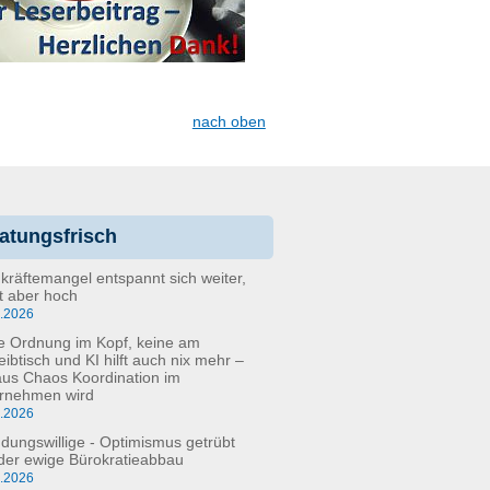
nach oben
atungsfrisch
kräftemangel entspannt sich weiter,
bt aber hoch
6.2026
e Ordnung im Kopf, keine am
eibtisch und KI hilft auch nix mehr –
aus Chaos Koordination im
rnehmen wird
5.2026
dungswillige - Optimismus getrübt
der ewige Bürokratieabbau
3.2026