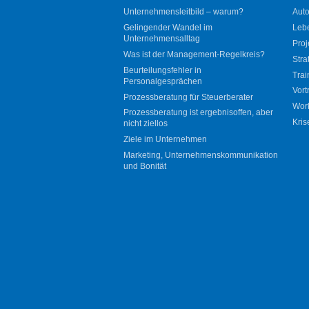
Unternehmensleitbild – warum?
Auto
Gelingender Wandel im
Leb
Unternehmensalltag
Proj
Was ist der Management-Regelkreis?
Stra
Beurteilungsfehler in
Trai
Personalgesprächen
Vort
Prozessberatung für Steuerberater
Wor
Prozessberatung ist ergebnisoffen, aber
Kris
nicht ziellos
Ziele im Unternehmen
Marketing, Unternehmenskommunikation
und Bonität