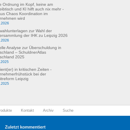
e Ordnung im Kopf, keine am
ibtisch und KI hilft auch nix mehr -
aus Chaos Koordination im
rnehmen wird
3.2026
fwahlunterlagen zur Wahl der
versammlung der IHK zu Leipzig 2026
2.2026
elle Analyse zur Überschuldung in
schland – SchuldnerAtlas
schland 2025
.2025
ient(er) in kritischen Zeiten -
rnehmerfrühstück bei der
itreform Leipzig
0.2025
rodukte
Kontakt
Archiv
Suche
Zuletzt kommentiert