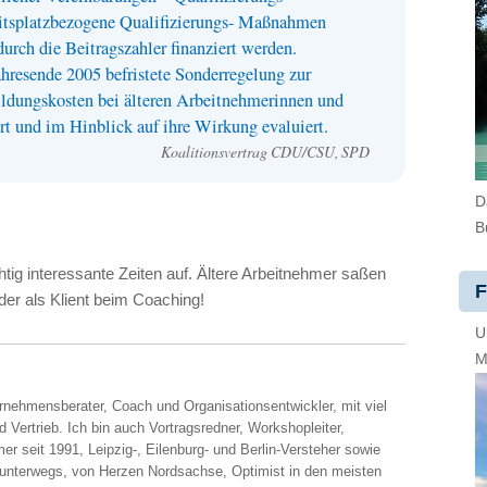
itsplatzbezogene Qualifizierungs- Maßnahmen
durch die Beitragszahler finanziert werden.
hresende 2005 befristete Sonderregelung zur
ldungskosten bei älteren Arbeitnehmerinnen und
t und im Hinblick auf ihre Wirkung evaluiert.
Koalitionsvertrag
CDU
/CSU,
SPD
D
B
ig interessante Zeiten auf. Ältere Arbeitnehmer saßen
F
der als Klient beim Coaching!
U
M
ernehmensberater, Coach und Organisationsentwickler, mit viel
 Vertrieb. Ich bin auch Vortragsredner, Workshopleiter,
er seit 1991, Leipzig-, Eilenburg- und Berlin-Versteher sowie
 unterwegs, von Herzen Nordsachse, Optimist in den meisten