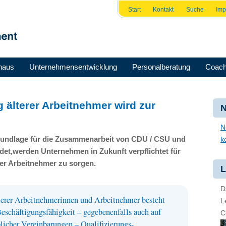
Start
Kontakt
Suche
Im
haus
Unternehmensentwicklung
Personalberatung
Coach
 älterer Arbeitnehmer wird zur
N
N
Grundlage für die Zusammenarbeit von
CDU
/
CSU
und
k
det,werden Unternehmen in Zukunft verpflichtet für
rer Arbeitnehmer zu sorgen.
L
D
lterer Arbeitnehmerinnen und Arbeitnehmer besteht
L
 Beschäftigungsfähigkeit – gegebenenfalls auch auf
C
blicher Vereinbarungen – Qualifizierungs-