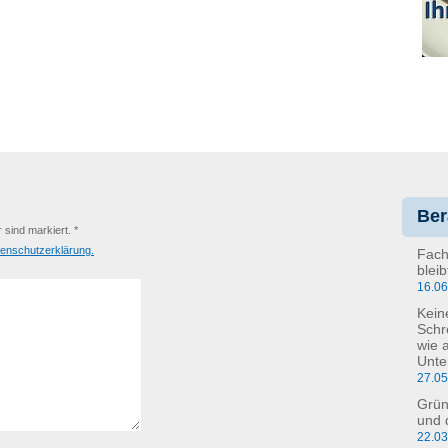
Ber
r sind markiert. *
enschutzerklärung.
Fach
blei
16.0
Kein
Schr
wie 
Unte
27.0
Grün
und 
22.0