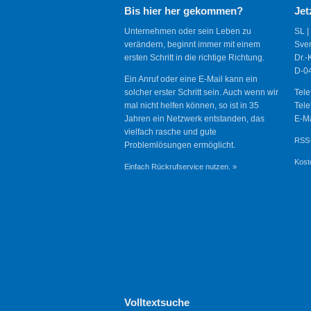
Bis hier her gekommen?
Jet
Unternehmen oder sein Leben zu
SL |
verändern, beginnt immer mit einem
Sve
ersten Schritt in die richtige Richtung.
Dr.-
D-04
Ein Anruf oder eine E-Mail kann ein
solcher erster Schritt sein. Auch wenn wir
Tele
mal nicht helfen können, so ist in 35
Tele
Jahren ein Netzwerk entstanden, das
E-Ma
vielfach rasche und gute
RSS-
Problemlösungen ermöglicht.
Kost
Einfach Rückrufservice nutzen. »
Volltextsuche