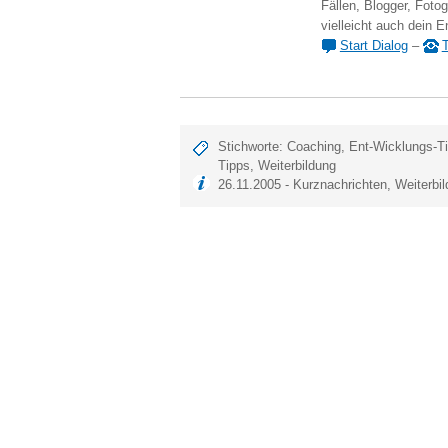
Fällen, Blogger, Fotog
vielleicht auch dein E
Start Dialog
–
T
Stichworte:
Coaching
,
Ent-Wicklungs-T
Tipps
,
Weiterbildung
26.11.2005 -
Kurznachrichten
,
Weiterbi