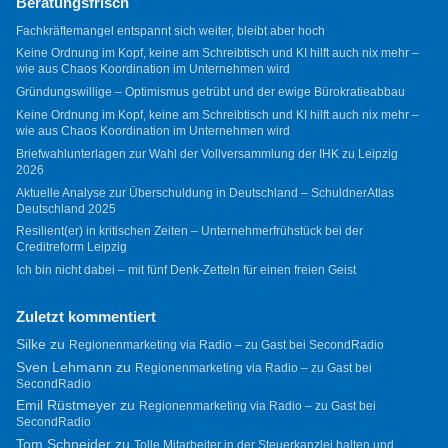
Beratungsfrisch
Fachkräftemangel entspannt sich weiter, bleibt aber hoch
Keine Ordnung im Kopf, keine am Schreibtisch und KI hilft auch nix mehr –
wie aus Chaos Koordination im Unternehmen wird
Gründungswillige – Optimismus getrübt und der ewige Bürokratieabbau
Keine Ordnung im Kopf, keine am Schreibtisch und KI hilft auch nix mehr –
wie aus Chaos Koordination im Unternehmen wird
Briefwahlunterlagen zur Wahl der Vollversammlung der IHK zu Leipzig
2026
Aktuelle Analyse zur Überschuldung in Deutschland – SchuldnerAtlas
Deutschland 2025
Resilient(er) in kritischen Zeiten – Unternehmerfrühstück bei der
Creditreform Leipzig
Ich bin nicht dabei – mit fünf Denk-Zetteln für einen freien Geist
Zuletzt kommentiert
Silke
zu
Regionenmarketing via Radio – zu Gast bei SecondRadio
Sven Lehmann
zu
Regionenmarketing via Radio – zu Gast bei
SecondRadio
Emil Rüstmeyer
zu
Regionenmarketing via Radio – zu Gast bei
SecondRadio
Tom Schneider
zu
Tolle Mitarbeiter in der Steuerkanzlei halten und