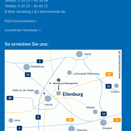
Telefon: 0 34 23 – 60 34 06
Telefax: 0 34 23 – 60 46 72
E-Mail: beratung ( at ) streuverluste.de
RSS-Feed kostenfrei »
Kostenfreier Newsletter »
So erreichen Sie uns: