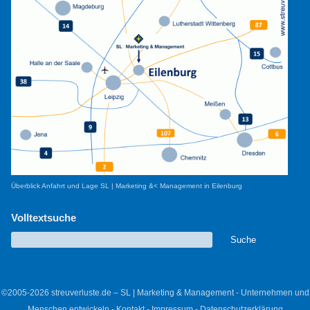
Überblick Anfahrt und Lage SL | Marketing &< Management in Eilenburg
Volltextsuche
©2005-2026 streuverluste.de – SL | Marketing & Management - Unternehmen und
Menschen entwickeln -
Kontakt
-
Impressum
-
Datenschutzerklärung