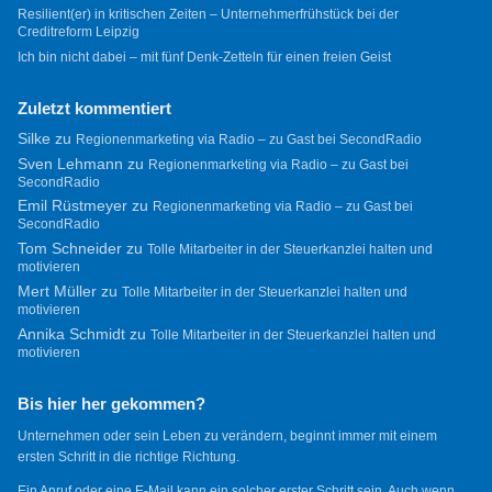
Resilient(er) in kritischen Zeiten – Unternehmerfrühstück bei der
Creditreform Leipzig
Ich bin nicht dabei – mit fünf Denk-Zetteln für einen freien Geist
Zuletzt kommentiert
Silke
zu
Regionenmarketing via Radio – zu Gast bei SecondRadio
Sven Lehmann
zu
Regionenmarketing via Radio – zu Gast bei
SecondRadio
Emil Rüstmeyer
zu
Regionenmarketing via Radio – zu Gast bei
SecondRadio
Tom Schneider
zu
Tolle Mitarbeiter in der Steuerkanzlei halten und
motivieren
Mert Müller
zu
Tolle Mitarbeiter in der Steuerkanzlei halten und
motivieren
Annika Schmidt
zu
Tolle Mitarbeiter in der Steuerkanzlei halten und
motivieren
Bis hier her gekommen?
Unternehmen oder sein Leben zu verändern, beginnt immer mit einem
ersten Schritt in die richtige Richtung.
Ein Anruf oder eine E-Mail kann ein solcher erster Schritt sein. Auch wenn