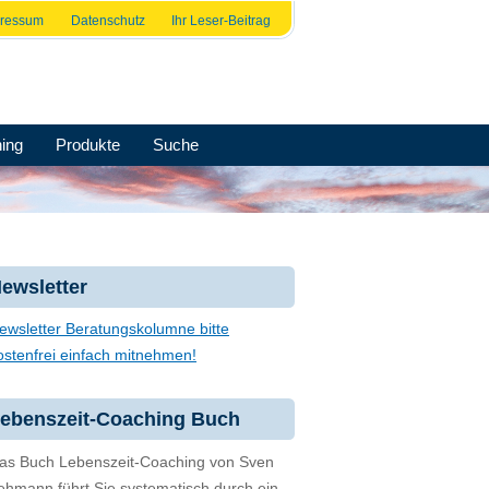
pressum
Datenschutz
Ihr Leser-Beitrag
ing
Produkte
Suche
ewsletter
ewsletter Beratungskolumne bitte
ostenfrei einfach mitnehmen!
ebenszeit-Coaching Buch
as Buch Lebenszeit-Coaching von Sven
ehmann führt Sie systematisch durch ein