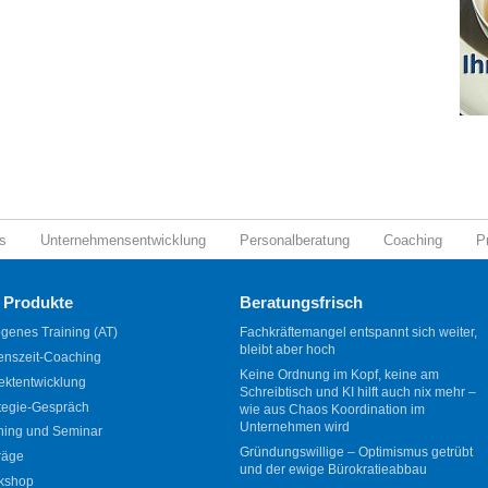
s
Unternehmensentwicklung
Personalberatung
Coaching
P
 Produkte
Beratungsfrisch
genes Training (AT)
Fachkräftemangel entspannt sich weiter,
bleibt aber hoch
enszeit-Coaching
Keine Ordnung im Kopf, keine am
ektentwicklung
Schreibtisch und KI hilft auch nix mehr –
tegie-Gespräch
wie aus Chaos Koordination im
Unternehmen wird
ning und Seminar
Gründungswillige – Optimismus getrübt
räge
und der ewige Bürokratieabbau
kshop