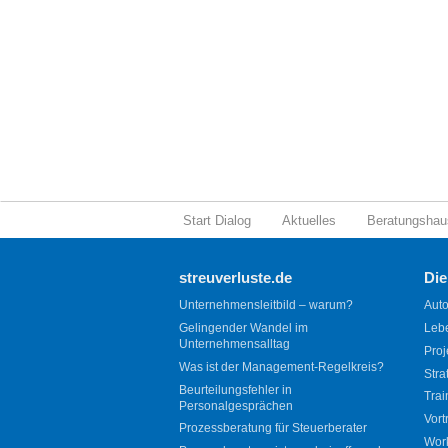
Start Dialog
Aktuelles
Beratungshau
streuverluste.de
Die
Unternehmensleitbild – warum?
Auto
Gelingender Wandel im
Leb
Unternehmensalltag
Proj
Was ist der Management-Regelkreis?
Stra
Beurteilungsfehler in
Trai
Personalgesprächen
Vort
Prozessberatung für Steuerberater
Wor