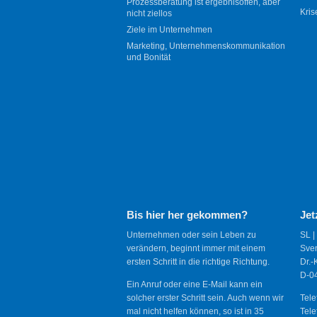
Prozessberatung ist ergebnisoffen, aber
Kris
nicht ziellos
Ziele im Unternehmen
Marketing, Unternehmenskommunikation
und Bonität
Bis hier her gekommen?
Jet
Unternehmen oder sein Leben zu
SL |
verändern, beginnt immer mit einem
Sve
ersten Schritt in die richtige Richtung.
Dr.-
D-04
Ein Anruf oder eine E-Mail kann ein
solcher erster Schritt sein. Auch wenn wir
Tele
mal nicht helfen können, so ist in 35
Tele