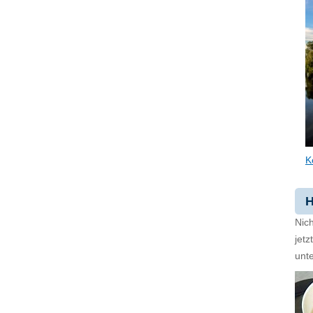
K
H
Nich
jet
unte