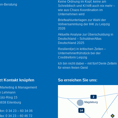
Keine Ordnung im Kopf, keine am
en-Beratung
Schreibtisch und KI hilft auch nix mehr –
wie aus Chaos Koordination im
Unternehmen wird
Briefwahlunterlagen zur Wahl der
Vollversammlung der IHK zu Leipzig
2026
Aktuelle Analyse zur Überschuldung in
Deutschland – SchuldnerAtlas
Deutschland 2025
Resilient(er) in kritischen Zeiten –
Unternehmerfrühstück bei der
Creditreform Leipzig
Ich bin nicht dabei – mit fünf Denk-Zetteln
für einen freien Geist
zt Kontakt knüpfen
So erreichen Sie uns:
 Marketing & Management
n Lehmann
Külz-Ring 15
838 Eilenburg
fon: 0 34 23 – 60 34 06
fax: 0 34 23 – 60 46 72