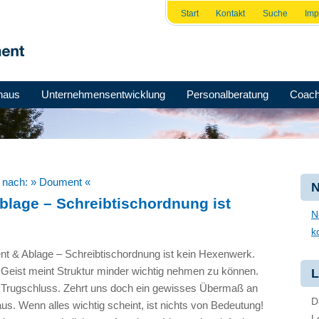
Start
Kontakt
Suche
Im
haus
Unternehmensentwicklung
Personalberatung
Coach
e nach:
» Doument «
N
blage – Schreibtischordnung ist
N
k
t & Ablage – Schreibtischordnung ist kein Hexenwerk.
 Geist meint Struktur minder wichtig nehmen zu können.
L
ein Trugschluss. Zehrt uns doch ein gewisses Übermaß an
D
s. Wenn alles wichtig scheint, ist nichts von Bedeutung!
L