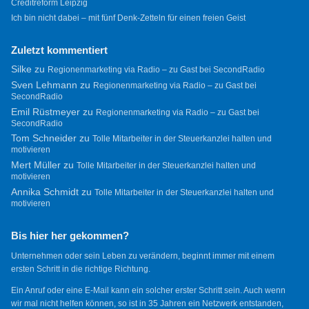
Creditreform Leipzig
Ich bin nicht dabei – mit fünf Denk-Zetteln für einen freien Geist
Zuletzt kommentiert
Silke
zu
Regionenmarketing via Radio – zu Gast bei SecondRadio
Sven Lehmann
zu
Regionenmarketing via Radio – zu Gast bei
SecondRadio
Emil Rüstmeyer
zu
Regionenmarketing via Radio – zu Gast bei
SecondRadio
Tom Schneider
zu
Tolle Mitarbeiter in der Steuerkanzlei halten und
motivieren
Mert Müller
zu
Tolle Mitarbeiter in der Steuerkanzlei halten und
motivieren
Annika Schmidt
zu
Tolle Mitarbeiter in der Steuerkanzlei halten und
motivieren
Bis hier her gekommen?
Unternehmen oder sein Leben zu verändern, beginnt immer mit einem
ersten Schritt in die richtige Richtung.
Ein Anruf oder eine E-Mail kann ein solcher erster Schritt sein. Auch wenn
wir mal nicht helfen können, so ist in 35 Jahren ein Netzwerk entstanden,