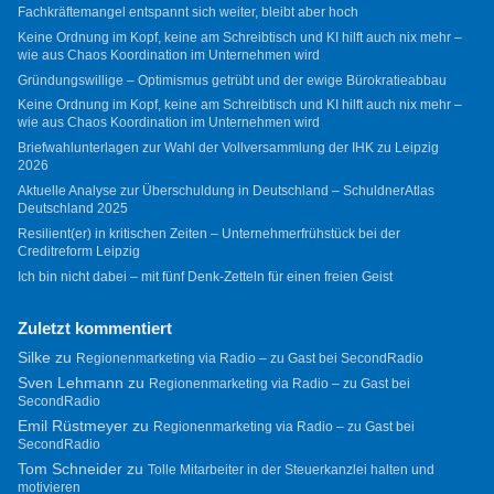
Fachkräftemangel entspannt sich weiter, bleibt aber hoch
Keine Ordnung im Kopf, keine am Schreibtisch und KI hilft auch nix mehr –
wie aus Chaos Koordination im Unternehmen wird
Gründungswillige – Optimismus getrübt und der ewige Bürokratieabbau
Keine Ordnung im Kopf, keine am Schreibtisch und KI hilft auch nix mehr –
wie aus Chaos Koordination im Unternehmen wird
Briefwahlunterlagen zur Wahl der Vollversammlung der IHK zu Leipzig
2026
Aktuelle Analyse zur Überschuldung in Deutschland – SchuldnerAtlas
Deutschland 2025
Resilient(er) in kritischen Zeiten – Unternehmerfrühstück bei der
Creditreform Leipzig
Ich bin nicht dabei – mit fünf Denk-Zetteln für einen freien Geist
Zuletzt kommentiert
Silke
zu
Regionenmarketing via Radio – zu Gast bei SecondRadio
Sven Lehmann
zu
Regionenmarketing via Radio – zu Gast bei
SecondRadio
Emil Rüstmeyer
zu
Regionenmarketing via Radio – zu Gast bei
SecondRadio
Tom Schneider
zu
Tolle Mitarbeiter in der Steuerkanzlei halten und
motivieren