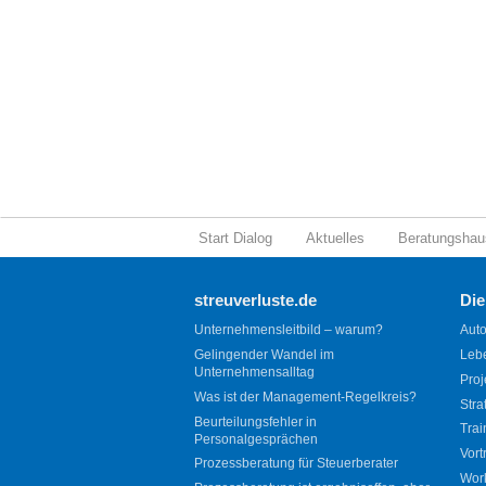
Start Dialog
Aktuelles
Beratungshau
streuverluste.de
Die
Unternehmensleitbild – warum?
Auto
Gelingender Wandel im
Leb
Unternehmensalltag
Proj
Was ist der Management-Regelkreis?
Stra
Beurteilungsfehler in
Trai
Personalgesprächen
Vort
Prozessberatung für Steuerberater
Wor