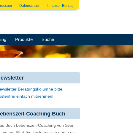
pressum
Datenschutz
Ihr Leser-Beitrag
ing
Produkte
Suche
ewsletter
ewsletter Beratungskolumne bitte
ostenfrei einfach mitnehmen!
ebenszeit-Coaching Buch
as Buch Lebenszeit-Coaching von Sven
ehmann führt Sie systematisch durch ein