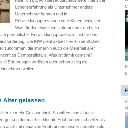
kann ich gut von dieser durchaus sehr intensiven
C
Lebenserfahrung als Unternehmer andere
Unternehmer beraten und in
Entwicklungsprozessen oder Krisen begleiten.
Was für den einzelnen Unternehmer und sein
uch persönlicher Entwicklungsprozess ist, ist für den
usforderung. Die KfW sieht aktuell hier ein deutliches
ler zukommen, die immerhin auch die Mehrheit aller
 nennt es Demografiefalle. Was ist damit gemeint?
iel Erfahrungen verfügen oder schon zeitig die
D
 einnehmen wollen.
B
F
 Alter gelassen
U
M
tlich zu mehr Gelassenheit. So will es eine aktuelle
vergessen demnach schlechte Erfahrungen schneller als
so auch mit negativen Erfahrungen besser umgehen als