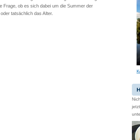
die Frage, ob es sich dabei um die Summer der
der tatsächlich das Alter.
K
H
Nich
jet
unte