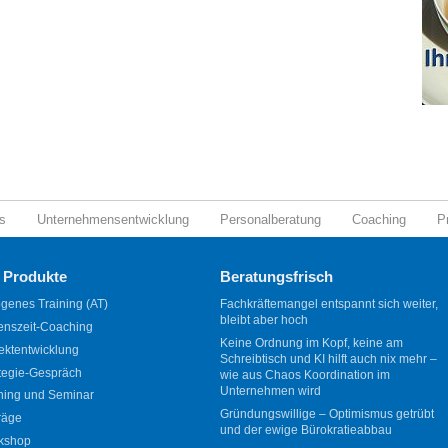
s
Unternehmensentwicklung
Personalberatung
Coaching
P
 Produkte
Beratungsfrisch
genes Training (AT)
Fachkräftemangel entspannt sich weiter,
bleibt aber hoch
enszeit-Coaching
Keine Ordnung im Kopf, keine am
ektentwicklung
Schreibtisch und KI hilft auch nix mehr –
tegie-Gespräch
wie aus Chaos Koordination im
Unternehmen wird
ning und Seminar
Gründungswillige – Optimismus getrübt
räge
und der ewige Bürokratieabbau
kshop