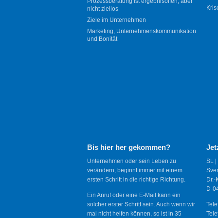
Prozessberatung ist ergebnisoffen, aber
Kris
nicht ziellos
Ziele im Unternehmen
Marketing, Unternehmenskommunikation
und Bonität
Bis hier her gekommen?
Jet
Unternehmen oder sein Leben zu
SL |
verändern, beginnt immer mit einem
Sve
ersten Schritt in die richtige Richtung.
Dr.-
D-04
Ein Anruf oder eine E-Mail kann ein
solcher erster Schritt sein. Auch wenn wir
Tele
mal nicht helfen können, so ist in 35
Tele