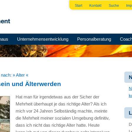
Start
Kontakt
Suche
Im
haus
Unternehmensentwicklung
Personalberatung
Coach
e nach:
» Alter «
N
ein und Älterwerden
N
k
Hat man für irgendetwas aus der Sicher der
Mehrheit überhaupt je das richtige Alter? Als ich
mich vor 24 Jahren Selbständig machte, meinte
L
die Mehrheit meiner sozialen Umgebung definitiv,
D
dass ich nicht das richtige Alter hatte. Heute
L