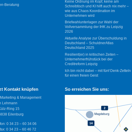
Keine Ordnung im Kopf, keine am
en-Beratung
Schreibtisch und KI hilft auch nix mehr –
wie aus Chaos Koordination im
Unternehmen wird
Briefwahlunterlagen zur Wahl der
Vollversammlung der IHK zu Leipzig
2026
Aktuelle Analyse zur Überschuldung in
Deutschland – SchuldnerAtlas
Deutschland 2025
Resilient(er) in kritischen Zeiten –
Unternehmerfrühstück bei der
Creditreform Leipzig
Ich bin nicht dabei – mit fünf Denk-Zetteln
für einen freien Geist
zt Kontakt knüpfen
So erreichen Sie uns:
 Marketing & Management
n Lehmann
Külz-Ring 15
838 Eilenburg
fon: 0 34 23 – 60 34 06
fax: 0 34 23 – 60 46 72