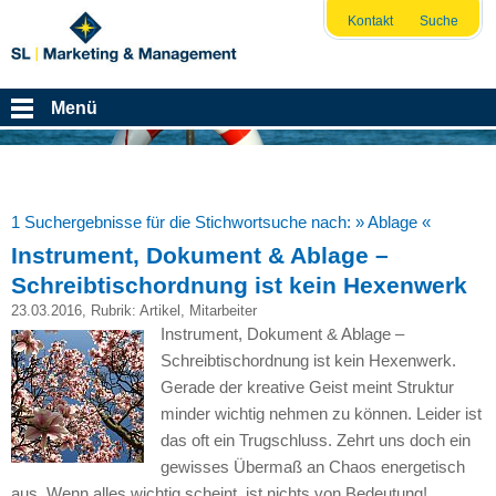
Kontakt
Suche
Menü
1 Suchergebnisse für die Stichwortsuche nach:
» Ablage «
Instrument, Dokument & Ablage –
Schreibtischordnung ist kein Hexenwerk
23.03.2016
, Rubrik:
Artikel
,
Mitarbeiter
Instrument, Dokument & Ablage –
Schreibtischordnung ist kein Hexenwerk.
Gerade der kreative Geist meint Struktur
minder wichtig nehmen zu können. Leider ist
das oft ein Trugschluss. Zehrt uns doch ein
gewisses Übermaß an Chaos energetisch
aus. Wenn alles wichtig scheint, ist nichts von Bedeutung!