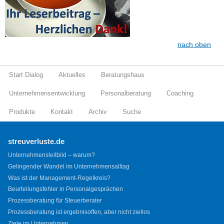
nach oben
Start Dialog
Aktuelles
Beratungshaus
Unternehmensentwicklung
Personalberatung
Coaching
Produkte
Kontakt
Archiv
Suche
streuverluste.de
Unternehmensleitbild – warum?
Gelingender Wandel im Unternehmensalltag
Was ist der Management-Regelkreis?
Beurteilungsfehler in Personalgesprächen
Prozessberatung für Steuerberater
Prozessberatung ist ergebnisoffen, aber nicht ziellos
Ziele im Unternehmen