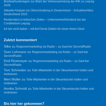
Briefwahlunterlagen zur Wahl der Vollversammlung der IHK zu Leipzig
2026
Aktuelle Analyse zur Überschuldung in Deutschland – SchuldnerAtlas
Deutschland 2025
Resilient(er) in kritischen Zeiten – Unternehmerfrühstück bei der
Creditreform Leipzig
Ich bin nicht dabei – mit fünf Denk-Zetteln für einen freien Geist
Zuletzt kommentiert
Silke
zu
Regionenmarketing via Radio – zu Gast bei SecondRadio
Sven Lehmann
zu
Regionenmarketing via Radio – zu Gast bei
SecondRadio
Emil Rüstmeyer
zu
Regionenmarketing via Radio – zu Gast bei
SecondRadio
Tom Schneider
zu
Tolle Mitarbeiter in der Steuerkanzlei halten und
motivieren
Mert Müller
zu
Tolle Mitarbeiter in der Steuerkanzlei halten und
motivieren
Annika Schmidt
zu
Tolle Mitarbeiter in der Steuerkanzlei halten und
motivieren
Bis hier her gekommen?