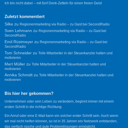
Ich bin nicht dabei – mit fünf Denk-Zetteln für einen freien Geist
Zuletzt kommentiert
Silke
zu
Regionenmarketing via Radio – zu Gast bei SecondRadio
Sven Lehmann
zu
Regionenmarketing via Radio – zu Gast bei
SecondRadio
Emil Rüstmeyer
zu
Regionenmarketing via Radio – zu Gast bei
SecondRadio
Tom Schneider
zu
Tolle Mitarbeiter in der Steuerkanzlei halten und
motivieren
Mert Müller
zu
Tolle Mitarbeiter in der Steuerkanzlei halten und
motivieren
Annika Schmidt
zu
Tolle Mitarbeiter in der Steuerkanzlei halten und
motivieren
Bis hier her gekommen?
Unternehmen oder sein Leben zu verändern, beginnt immer mit einem
ersten Schritt in die richtige Richtung.
Ein Anruf oder eine E-Mail kann ein solcher erster Schritt sein. Auch wenn
wir mal nicht helfen können, so ist in 35 Jahren ein Netzwerk entstanden,
das vielfach rasche und gute Problemlösungen ermöglicht.