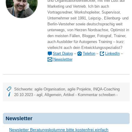
und Organisationsentwickler, mit viel Lust auf
Marketing und Vertrieb. Ich bin auch
Vortragsredner, Workshopleiter, Supervisor,
Unternehmer seit 1991, Leipzig-, Eilenburg- und
Berlin-Versteher sowie deutschsprachig weit
unterwegs, von Herzen Nordsachse, Optimist in
den meisten Fällen, Blogger, Fotograf, Trainer,
auch Ausbilder für Autogenes Training – kurz:
vielleicht auch dein Entwicklungsspezialist?
Start Dialog
–
Telefon
–
LinkedIn
–
Newslettter
Stichworte:
agile Organisation
,
agile Projekte
,
INQA-Coaching
20.10.2023 -
agil
,
Allgemein
,
Artikel
-
Kommentar schreiben
-
Newsletter
Newsletter Beratungskolumne bitte kostenfrei einfach