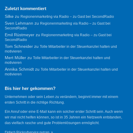
Zuletzt kommentiert
Silke
zu
Regionenmarketing via Radio – zu Gast bei SecondRadio
Sven Lehmann
zu
Regionenmarketing via Radio – zu Gast bei
SecondRadio
Emil Rüstmeyer
zu
Regionenmarketing via Radio – zu Gast bei
SecondRadio
Tom Schneider
zu
Tolle Mitarbeiter in der Steuerkanzlei halten und
motivieren
Mert Müller
zu
Tolle Mitarbeiter in der Steuerkanzlei halten und
motivieren
Annika Schmidt
zu
Tolle Mitarbeiter in der Steuerkanzlei halten und
motivieren
Bis hier her gekommen?
Unternehmen oder sein Leben zu verändern, beginnt immer mit einem
ersten Schritt in die richtige Richtung.
Ein Anruf oder eine E-Mail kann ein solcher erster Schritt sein. Auch wenn
wir mal nicht helfen können, so ist in 35 Jahren ein Netzwerk entstanden,
das vielfach rasche und gute Problemlösungen ermöglicht.
Einfach Rückrufservice nutzen. »