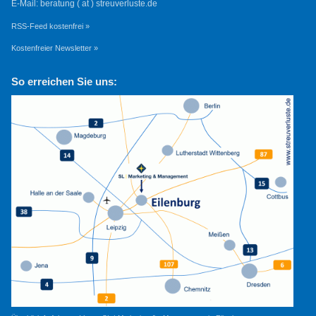
E-Mail: beratung ( at ) streuverluste.de
RSS-Feed kostenfrei »
Kostenfreier Newsletter »
So erreichen Sie uns: