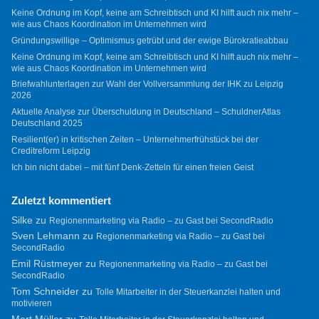
Keine Ordnung im Kopf, keine am Schreibtisch und KI hilft auch nix mehr –
wie aus Chaos Koordination im Unternehmen wird
Gründungswillige – Optimismus getrübt und der ewige Bürokratieabbau
Keine Ordnung im Kopf, keine am Schreibtisch und KI hilft auch nix mehr –
wie aus Chaos Koordination im Unternehmen wird
Briefwahlunterlagen zur Wahl der Vollversammlung der IHK zu Leipzig
2026
Aktuelle Analyse zur Überschuldung in Deutschland – SchuldnerAtlas
Deutschland 2025
Resilient(er) in kritischen Zeiten – Unternehmerfrühstück bei der
Creditreform Leipzig
Ich bin nicht dabei – mit fünf Denk-Zetteln für einen freien Geist
Zuletzt kommentiert
Silke
zu
Regionenmarketing via Radio – zu Gast bei SecondRadio
Sven Lehmann
zu
Regionenmarketing via Radio – zu Gast bei
SecondRadio
Emil Rüstmeyer
zu
Regionenmarketing via Radio – zu Gast bei
SecondRadio
Tom Schneider
zu
Tolle Mitarbeiter in der Steuerkanzlei halten und
motivieren