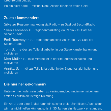
Creditreform Leipzig
Ich bin nicht dabei – mit fünf Denk-Zetteln für einen freien Geist
Zuletzt kommentiert
Silke
zu
Regionenmarketing via Radio – zu Gast bei SecondRadio
Sven Lehmann
zu
Regionenmarketing via Radio – zu Gast bei
SecondRadio
Emil Rüstmeyer
zu
Regionenmarketing via Radio – zu Gast bei
SecondRadio
Tom Schneider
zu
Tolle Mitarbeiter in der Steuerkanzlei halten und
motivieren
Mert Müller
zu
Tolle Mitarbeiter in der Steuerkanzlei halten und
motivieren
Annika Schmidt
zu
Tolle Mitarbeiter in der Steuerkanzlei halten und
motivieren
Bis hier her gekommen?
Unternehmen oder sein Leben zu verändern, beginnt immer mit einem
ersten Schritt in die richtige Richtung.
Ein Anruf oder eine E-Mail kann ein solcher erster Schritt sein. Auch wenn
wir mal nicht helfen können, so ist in 35 Jahren ein Netzwerk entstanden,