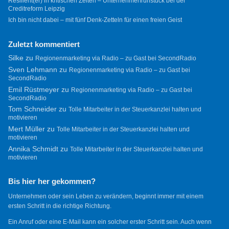
Resilient(er) in kritischen Zeiten – Unternehmerfrühstück bei der
Creditreform Leipzig
Ich bin nicht dabei – mit fünf Denk-Zetteln für einen freien Geist
Zuletzt kommentiert
Silke
zu
Regionenmarketing via Radio – zu Gast bei SecondRadio
Sven Lehmann
zu
Regionenmarketing via Radio – zu Gast bei
SecondRadio
Emil Rüstmeyer
zu
Regionenmarketing via Radio – zu Gast bei
SecondRadio
Tom Schneider
zu
Tolle Mitarbeiter in der Steuerkanzlei halten und
motivieren
Mert Müller
zu
Tolle Mitarbeiter in der Steuerkanzlei halten und
motivieren
Annika Schmidt
zu
Tolle Mitarbeiter in der Steuerkanzlei halten und
motivieren
Bis hier her gekommen?
Unternehmen oder sein Leben zu verändern, beginnt immer mit einem
ersten Schritt in die richtige Richtung.
Ein Anruf oder eine E-Mail kann ein solcher erster Schritt sein. Auch wenn