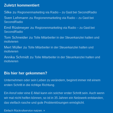
Zuletzt kommentiert
Silke
zu
Regionenmarketing via Radio – zu Gast bei SecondRadio
Sven Lehmann
zu
Regionenmarketing via Radio – zu Gast bei
SecondRadio
Emil Rüstmeyer
zu
Regionenmarketing via Radio – zu Gast bei
SecondRadio
Tom Schneider
zu
Tolle Mitarbeiter in der Steuerkanzlei halten und
motivieren
Mert Müller
zu
Tolle Mitarbeiter in der Steuerkanzlei halten und
motivieren
Annika Schmidt
zu
Tolle Mitarbeiter in der Steuerkanzlei halten und
motivieren
Bis hier her gekommen?
Unternehmen oder sein Leben zu verändern, beginnt immer mit einem
ersten Schritt in die richtige Richtung.
Ein Anruf oder eine E-Mail kann ein solcher erster Schritt sein. Auch wenn
wir mal nicht helfen können, so ist in 35 Jahren ein Netzwerk entstanden,
das vielfach rasche und gute Problemlösungen ermöglicht.
Einfach Rückrufservice nutzen. »