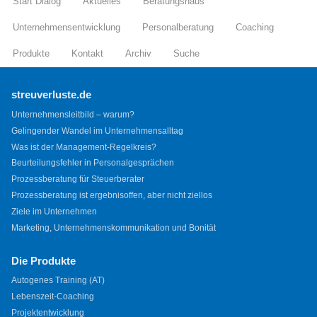
Start Dialog
Aktuelles
Beratungshaus
Unternehmensentwicklung
Personalberatung
Coaching
Produkte
Kontakt
Archiv
Suche
streuverluste.de
Unternehmensleitbild – warum?
Gelingender Wandel im Unternehmensalltag
Was ist der Management-Regelkreis?
Beurteilungsfehler in Personalgesprächen
Prozessberatung für Steuerberater
Prozessberatung ist ergebnisoffen, aber nicht ziellos
Ziele im Unternehmen
Marketing, Unternehmenskommunikation und Bonität
Die Produkte
Autogenes Training (AT)
Lebenszeit-Coaching
Projektentwicklung