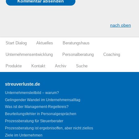
nach oben
Start Dialog
Aktuelles
Beratungshaus
Unternehmensentwicklung
Personalberatung
Coaching
Produkte
Kontakt
Archiv
Suche
streuverluste.de
Unternehmensleitbild – warum?
Gelingender Wandel im Unternehmensalltag
Was ist der Management-Regelkreis?
Beurteilungsfehler in Personalgesprächen
Prozessberatung für Steuerberater
Prozessberatung ist ergebnisoffen, aber nicht ziellos
Ziele im Unternehmen