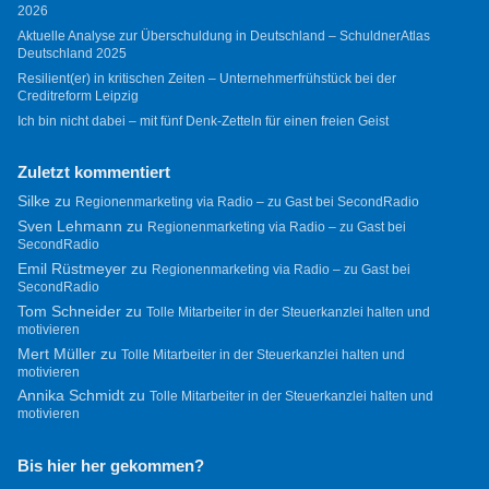
2026
Aktuelle Analyse zur Überschuldung in Deutschland – SchuldnerAtlas
Deutschland 2025
Resilient(er) in kritischen Zeiten – Unternehmerfrühstück bei der
Creditreform Leipzig
Ich bin nicht dabei – mit fünf Denk-Zetteln für einen freien Geist
Zuletzt kommentiert
Silke
zu
Regionenmarketing via Radio – zu Gast bei SecondRadio
Sven Lehmann
zu
Regionenmarketing via Radio – zu Gast bei
SecondRadio
Emil Rüstmeyer
zu
Regionenmarketing via Radio – zu Gast bei
SecondRadio
Tom Schneider
zu
Tolle Mitarbeiter in der Steuerkanzlei halten und
motivieren
Mert Müller
zu
Tolle Mitarbeiter in der Steuerkanzlei halten und
motivieren
Annika Schmidt
zu
Tolle Mitarbeiter in der Steuerkanzlei halten und
motivieren
Bis hier her gekommen?